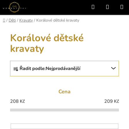
Přejít
Hledat
NÁKUP
na
KOŠÍK
obsah
Domů
/
Děti
/
Kravaty
/
Korálové dětské kravaty
Korálové dětské
kravaty
Ř
Řadit podle:
Nejprodávanější
a
z
e
Cena
n
í
208
Kč
209
Kč
p
r
o