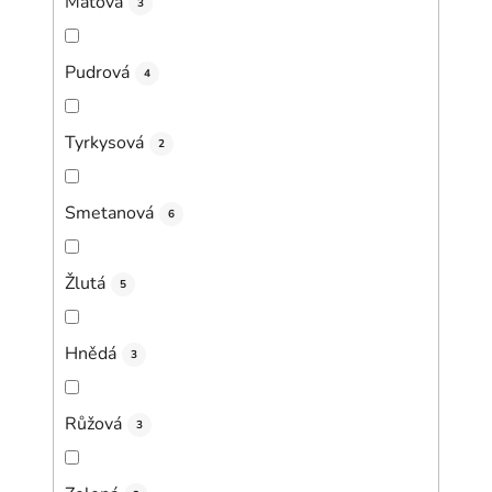
Mátová
3
Pudrová
4
Tyrkysová
2
Smetanová
6
Žlutá
5
Hnědá
3
Růžová
3