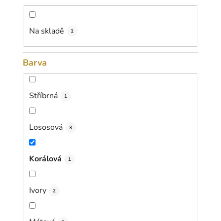
d
u
k
Na skladě
1
t
ů
Barva
Stříbrná
1
Lososová
3
Korálová
1
Ivory
2