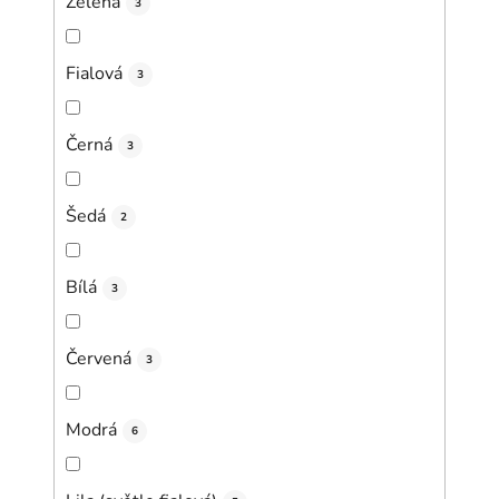
Zelená
3
Fialová
3
Černá
3
Šedá
2
Bílá
3
Červená
3
Modrá
6