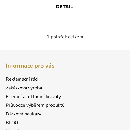
DETAIL
1
položek celkem
O
v
l
Z
á
á
d
Informace pro vás
p
a
a
c
Reklamační řád
t
í
Zakázková výroba
p
í
r
Firemní a reklamní kravaty
v
Průvodce výběrem produktů
k
Dárkové poukazy
y
v
BLOG
ý