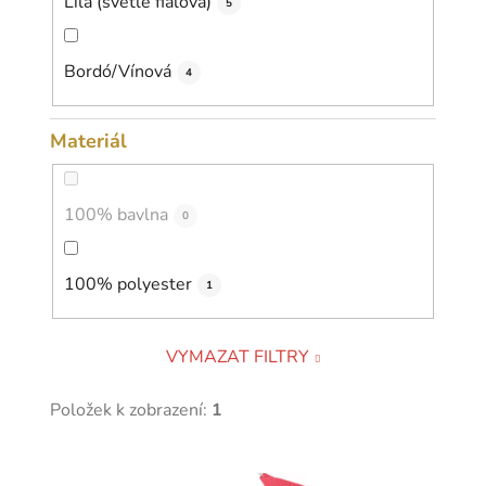
Lila (světle fialová)
5
Bordó/Vínová
4
Materiál
100% bavlna
0
100% polyester
1
VYMAZAT FILTRY
Položek k zobrazení:
1
V