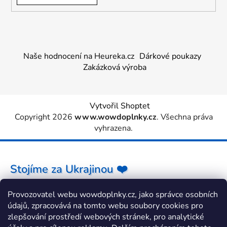
Naše hodnocení na Heureka.cz
Dárkové poukazy
Zakázková výroba
Vytvořil Shoptet
Copyright 2026
www.wowdoplnky.cz
. Všechna práva
vyhrazena.
Stojíme za Ukrajinou ❤️
Provozovatel webu wowdoplnky.cz, jako správce osobních
Jak a čím pomoci »
údajů, zpracovává na tomto webu soubory cookies pro
zlepšování prostředí webových stránek, pro analytické