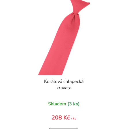
ý
p
i
s
p
r
o
d
u
k
t
Korálová chlapecká
ů
kravata
Skladem
(3 ks)
208 Kč
/ ks