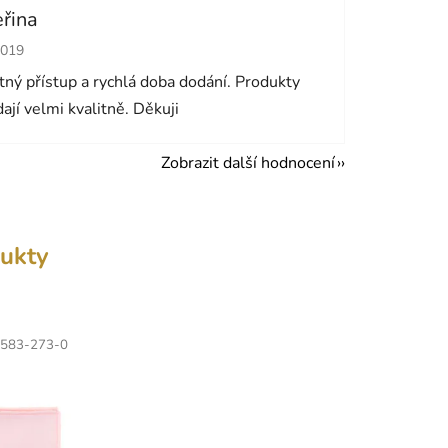
eřina
cení obchodu je 5 z 5 hvězdiček.
2019
ný přístup a rychlá doba dodání. Produkty
ají velmi kvalitně. Děkuji
Zobrazit další hodnocení
ukty
583-273-0