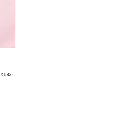
UX 583-
)