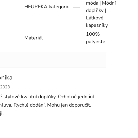
móda | Módní
HEUREKA kategorie
doplňky |
Látkové
kapesníky
100%
Materiál
polyester
onika
cení obchodu je 5 z 5 hvězdiček.
.2023
 stylové kvalitní doplňky. Ochotné jednání
luva. Rychlé dodání. Mohu jen doporučit.
i.