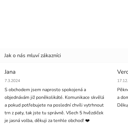
Jana
Ver
Hodnocení obchodu je 5 z 5 hvězdiček.
Hodno
7.3.2024
17.12
S obchodem jsem naprosto spokojená a
Pěkné
objednávám již poněkolikáté. Komunikace skvělá
a dom
a pokud potřebujete na poslední chvíli vytrhnout
Děkuj
trn z paty, tak jste tu správně. Všech 5 hvězdiček
je jasná volba, děkuji za tenhle obchod! ❤️