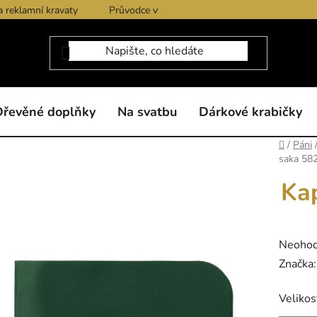
a reklamní kravaty
Průvodce výběrem produktů
Dárkové po
Dřevěné doplňky
Na svatbu
Dárkové krabičky
Domů
/
Páni
saka 58
Ka
Průměr
Neoho
hodnoc
Značka
produk
Velikos
je