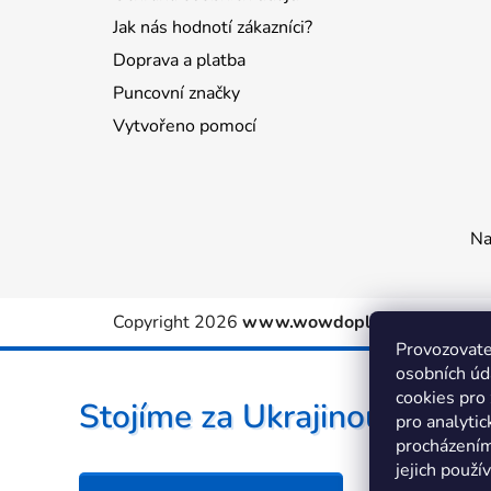
Jak nás hodnotí zákazníci?
Doprava a platba
Puncovní značky
Vytvořeno pomocí
Na
Copyright 2026
www.wowdoplnky.cz
. Všechn
Provozovate
osobních úd
cookies pro
Stojíme za Ukrajinou ❤️
pro analytic
procházením
jejich použí