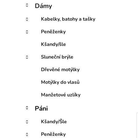
í
t
Dámy
e
p
g
a
Kabelky, batohy a tašky
o
n
r
Peněženky
e
i
l
e
Kšandy/šle
Sluneční brýle
Dřevěné motýlky
Motýlky do vlasů
Manžetové uzlíky
Páni
Kšandy/Šle
Peněženky