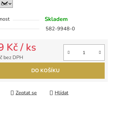
Skladem
nost
ek.
582-9948-0
9 Kč
/ ks
č bez DPH
 cena:
DO KOŠÍKU
Zeptat se
Hlídat