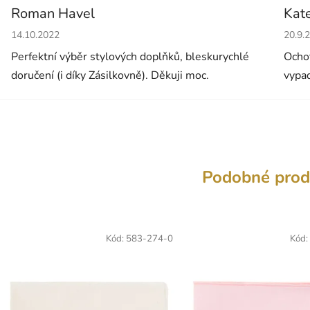
Roman Havel
Kat
Hodnocení obchodu je 5 z 5 hvězdiček.
Hodno
14.10.2022
20.9.
Perfektní výběr stylových doplňků, bleskurychlé
Ochot
doručení (i díky Zásilkovně). Děkuji moc.
vypad
Podobné prod
Kód:
583-274-0
Kód: