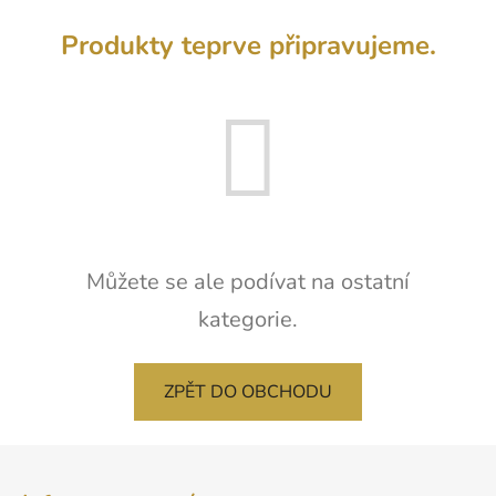
Produkty teprve připravujeme.
Můžete se ale podívat na ostatní
kategorie.
ZPĚT DO OBCHODU
Z
á