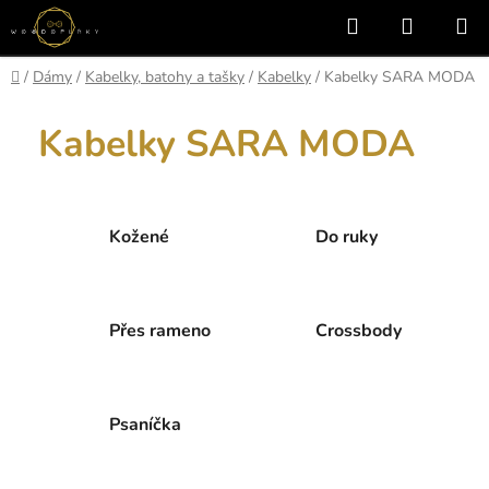
Přejít
Hledat
NÁKUP
na
KOŠÍK
obsah
Domů
/
Dámy
/
Kabelky, batohy a tašky
/
Kabelky
/
Kabelky SARA MODA
Kabelky SARA MODA
Kožené
Do ruky
Přes rameno
Crossbody
Psaníčka