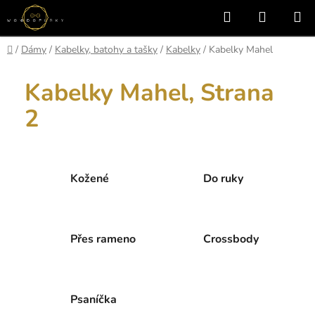
Přejít
Hledat
NÁKUP
na
KOŠÍK
obsah
Domů
/
Dámy
/
Kabelky, batohy a tašky
/
Kabelky
/
Kabelky Mahel
Kabelky Mahel
, Strana
2
Kožené
Do ruky
Přes rameno
Crossbody
Psaníčka