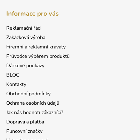
Z
á
Informace pro vás
p
a
Reklamační řád
t
Zakázková výroba
í
Firemní a reklamní kravaty
Průvodce výběrem produktů
Dárkové poukazy
BLOG
Kontakty
Obchodní podmínky
Ochrana osobních údajů
Jak nás hodnotí zákazníci?
Doprava a platba
Puncovní značky