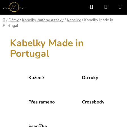
Přejít
Hledat
NÁKUP
na
KOŠÍK
obsah
Domů
/
Dámy
/
Kabelky, batohy a tašky
/
Kabelky
/
Kabelky Made in
Portugal
Kabelky Made in
Portugal
Kožené
Do ruky
Přes rameno
Crossbody
Psaníčka