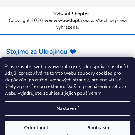
Vytvořil Shoptet
Copyright 2026
www.wowdoplnky.cz
. Všechna práva
vyhrazena.
Stojíme za Ukrajinou ❤️
Provozovatel webu wowdoplnky.cz, jako správce osobních
Jak a čím pomoci »
údajů, zpracovává na tomto webu soubory cookies pro
zlepšování prostředí webových stránek, pro analytické
účely a pro cílenou reklamu. Dalším procházením tohoto
webu vyjadřujete souhlas s jejich používáním.
Nastavení
Odmítnout
Souhlasím