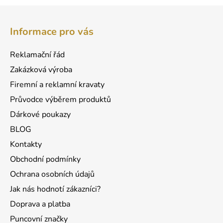
Z
á
Informace pro vás
p
a
Reklamační řád
t
Zakázková výroba
í
Firemní a reklamní kravaty
Průvodce výběrem produktů
Dárkové poukazy
BLOG
Kontakty
Obchodní podmínky
Ochrana osobních údajů
Jak nás hodnotí zákazníci?
Doprava a platba
Puncovní značky