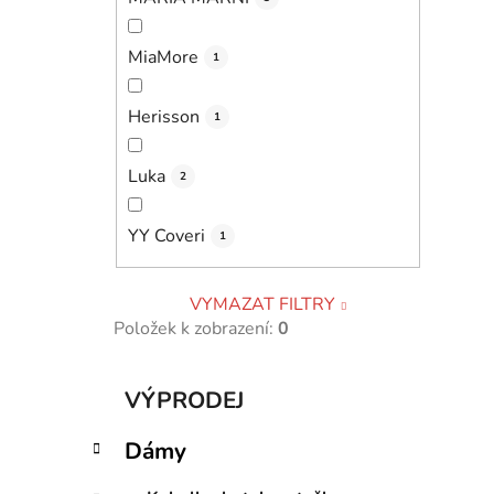
MiaMore
1
Herisson
1
Luka
2
YY Coveri
1
VYMAZAT FILTRY
Položek k zobrazení:
0
K
Přeskočit
VÝPRODEJ
a
kategorie
t
Dámy
e
g