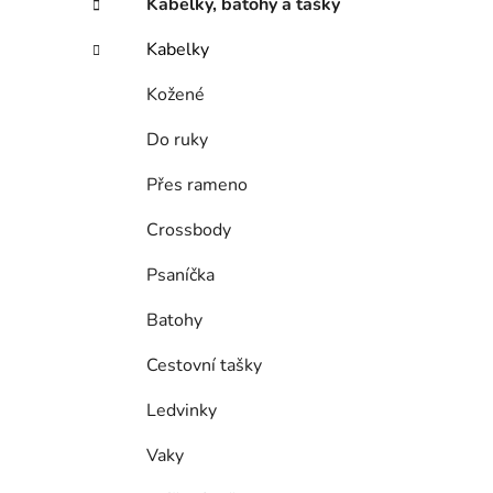
Kabelky, batohy a tašky
o
r
Kabelky
i
e
Kožené
Do ruky
Přes rameno
Crossbody
Psaníčka
Batohy
Cestovní tašky
Ledvinky
Vaky