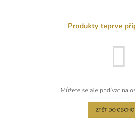
Produkty teprve při
Můžete se ale podívat na os
ZPĚT DO OBCH