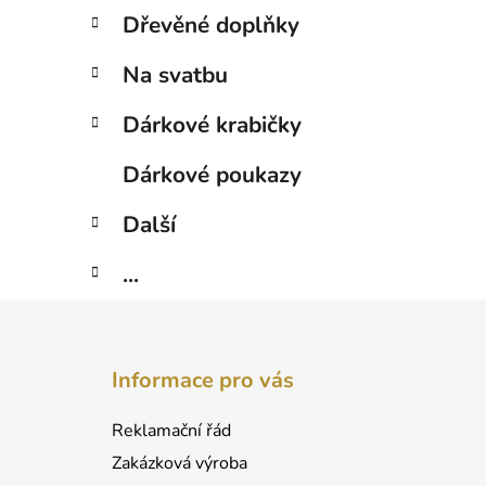
Dřevěné doplňky
Na svatbu
Dárkové krabičky
Dárkové poukazy
Další
...
Z
á
Informace pro vás
p
a
Reklamační řád
t
Zakázková výroba
í