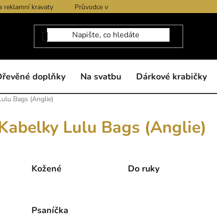
a reklamní kravaty
Průvodce výběrem produktů
Dárkové po
Dřevěné doplňky
Na svatbu
Dárkové krabičky
Lulu Bags (Anglie)
Kabelky Lulu Bags (Anglie)
Kožené
Do ruky
Psaníčka