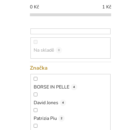
p
0
Kč
1
Kč
a
n
e
l
Na skladě
0
Značka
BORSE IN PELLE
4
David Jones
4
Patrizia Piu
2