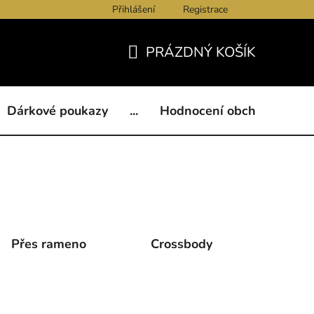
Přihlášení
Registrace
ukazy
BLOG
Kontakty
Obchodní podmínky
Och
PRÁZDNÝ KOŠÍK
NÁKUPNÍ
KOŠÍK
Dárkové poukazy
...
Hodnocení obchodu
B
Přes rameno
Crossbody