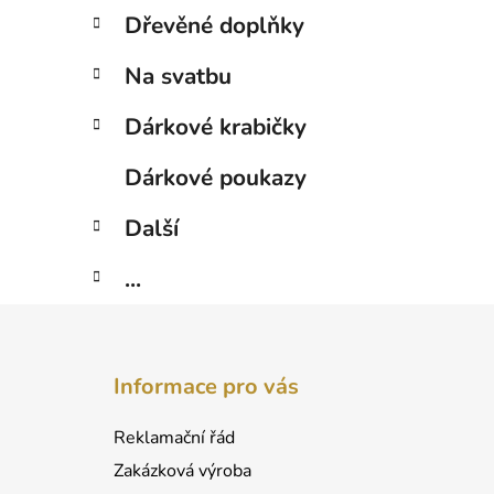
Dřevěné doplňky
Na svatbu
Dárkové krabičky
Dárkové poukazy
Další
...
Z
á
Informace pro vás
p
a
Reklamační řád
t
Zakázková výroba
í