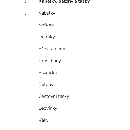
Kabelky, batohy a tašky
o
r
Kabelky
i
e
Kožené
Do ruky
Přes rameno
Crossbody
Psaníčka
Batohy
Cestovní tašky
Ledvinky
Vaky