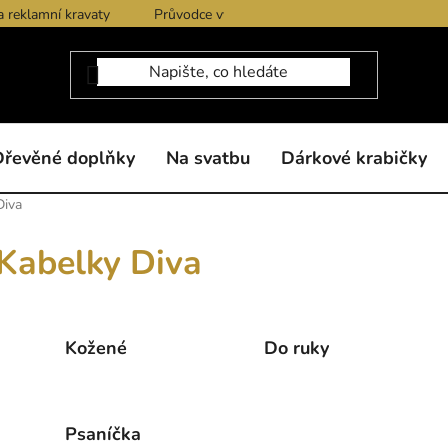
a reklamní kravaty
Průvodce výběrem produktů
Dárkové po
Dřevěné doplňky
Na svatbu
Dárkové krabičky
Diva
Kabelky Diva
Kožené
Do ruky
Psaníčka