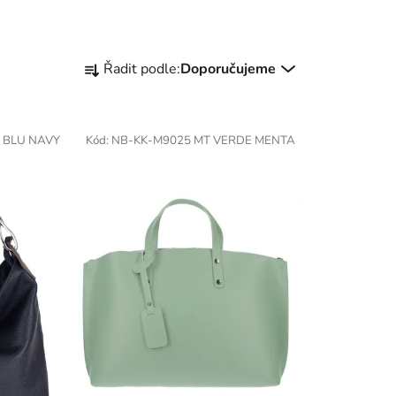
Ř
Řadit podle:
Doporučujeme
a
z
e
 BLU NAVY
Kód:
NB-KK-M9025 MT VERDE MENTA
n
í
p
r
o
d
u
k
t
ů