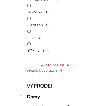
MiaMore
1
Herisson
1
Luka
2
YY Coveri
1
VYMAZAT FILTRY
Položek k zobrazení:
4
K
Přeskočit
VÝPRODEJ
a
kategorie
t
Dámy
e
g