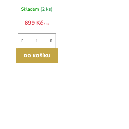
Skladem
(2 ks)
699 Kč
/ ks
DO KOŠÍKU
O
v
l
á
d
a
c
í