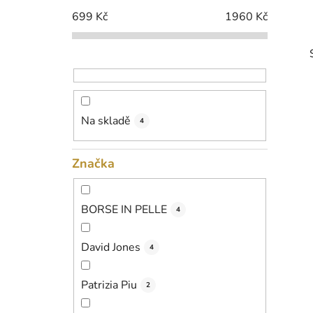
p
699
Kč
1960
Kč
a
n
e
l
Na skladě
4
i
Značka
BORSE IN PELLE
4
David Jones
4
Patrizia Piu
2