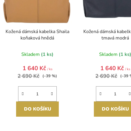
ů
Kožená dámská kabelka Shaila
Kožená dámská kabelk
koňaková hnědá
tmavá modrá
Skladem
(1 ks)
Skladem
(1 ks
1 640 Kč
1 640 Kč
/ ks
/ ks
2 690 Kč
2 690 Kč
(–39 %)
(–39 
DO KOŠÍKU
DO KOŠÍKU