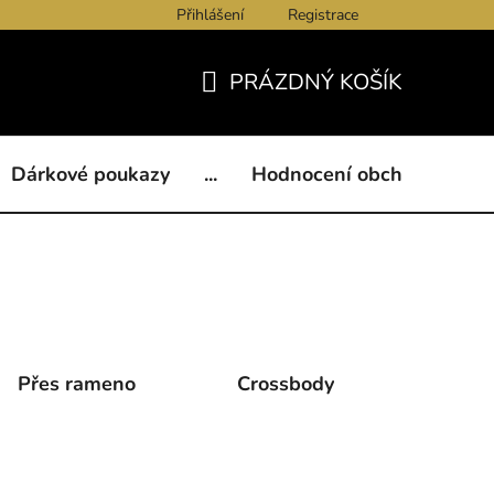
Přihlášení
Registrace
ukazy
BLOG
Kontakty
Obchodní podmínky
Och
PRÁZDNÝ KOŠÍK
NÁKUPNÍ
KOŠÍK
Dárkové poukazy
...
Hodnocení obchodu
B
Přes rameno
Crossbody