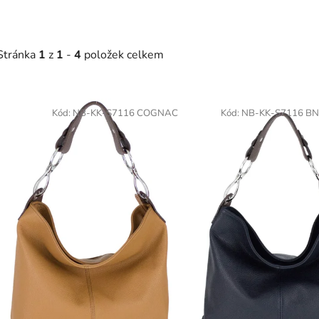
Stránka
1
z
1
-
4
položek celkem
V
ý
Kód:
NB-KK-S7116 COGNAC
Kód:
NB-KK-S7116 BN
p
s
p
r
o
d
u
k
t