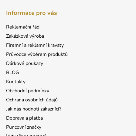
Z
á
á
d
Informace pro vás
p
a
a
c
Reklamační řád
t
í
Zakázková výroba
p
í
r
Firemní a reklamní kravaty
v
Průvodce výběrem produktů
k
Dárkové poukazy
y
v
BLOG
ý
Kontakty
p
Obchodní podmínky
i
s
Ochrana osobních údajů
u
Jak nás hodnotí zákazníci?
Doprava a platba
Puncovní značky