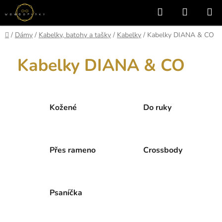
Přejít
Hledat
NÁKUP
na
KOŠÍK
obsah
Domů
/
Dámy
/
Kabelky, batohy a tašky
/
Kabelky
/
Kabelky DIANA & CO
Kabelky DIANA & CO
Kožené
Do ruky
Přes rameno
Crossbody
Psaníčka