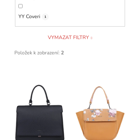
YY Coveri
1
VYMAZAT FILTRY
Položek k zobrazení:
2
V
ý
p
i
s
p
r
o
d