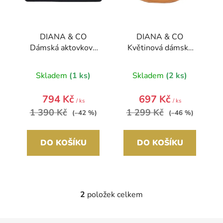
u
k
t
DIANA & CO
DIANA & CO
ů
Dámská aktovková
Květinová dámská
taška crossbody i do
taška s klopou
ruky tmavě modrá
hořčicově žlutá
Skladem
(1 ks)
Skladem
(2 ks)
794 Kč
697 Kč
/ ks
/ ks
1 390 Kč
1 299 Kč
(–42 %)
(–46 %)
DO KOŠÍKU
DO KOŠÍKU
2
položek celkem
O
v
l