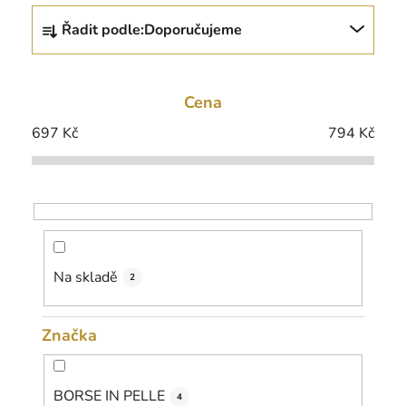
Ř
Řadit podle:
Doporučujeme
a
z
e
Cena
n
í
697
Kč
794
Kč
p
r
o
d
u
k
Na skladě
2
t
ů
Značka
BORSE IN PELLE
4