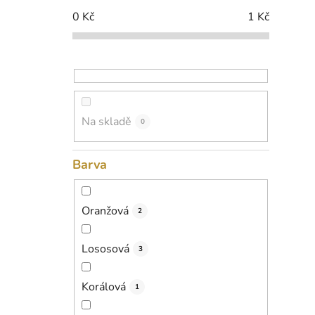
p
0
Kč
1
Kč
a
n
e
l
Na skladě
0
Barva
Oranžová
2
Lososová
3
Korálová
1