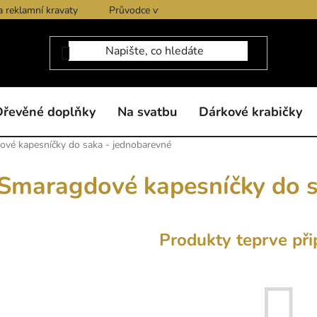
a reklamní kravaty
Průvodce výběrem produktů
Dárkové po
Dřevěné doplňky
Na svatbu
Dárkové krabičky
vé kapesníčky do saka - jednobarevné
Smaragdové kapesníčky do s
Produkty teprve při