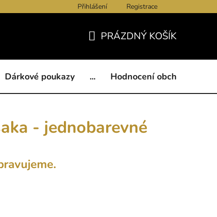
Přihlášení
Registrace
ukazy
BLOG
Kontakty
Obchodní podmínky
Och
PRÁZDNÝ KOŠÍK
NÁKUPNÍ
KOŠÍK
Dárkové poukazy
...
Hodnocení obchodu
B
aka - jednobarevné
pravujeme.