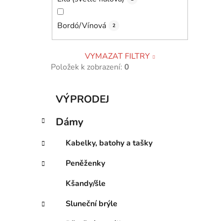
Bordó/Vínová
2
VYMAZAT FILTRY
Položek k zobrazení:
0
K
Přeskočit
VÝPRODEJ
a
kategorie
t
Dámy
e
g
Kabelky, batohy a tašky
o
r
Peněženky
i
e
Kšandy/šle
Sluneční brýle