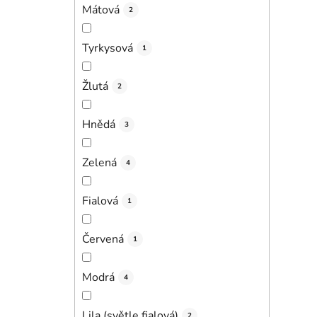
Mátová
2
Tyrkysová
1
Žlutá
2
Hnědá
3
Zelená
4
Fialová
1
Červená
1
Modrá
4
Lila (světle fialová)
2