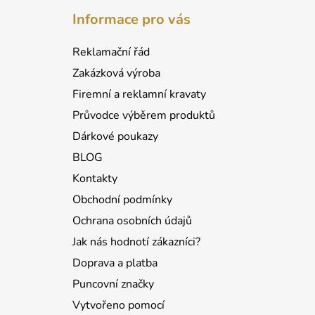
á
Informace pro vás
p
a
Reklamační řád
t
Zakázková výroba
í
Firemní a reklamní kravaty
Průvodce výběrem produktů
Dárkové poukazy
BLOG
Kontakty
Obchodní podmínky
Ochrana osobních údajů
Jak nás hodnotí zákazníci?
Doprava a platba
Puncovní značky
Vytvořeno pomocí