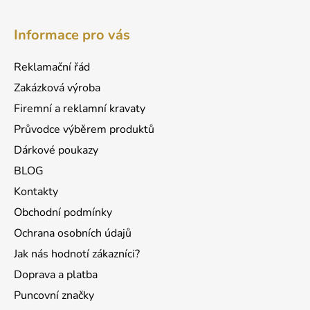
l
Z
á
á
d
Informace pro vás
p
a
a
c
Reklamační řád
t
í
Zakázková výroba
p
í
r
Firemní a reklamní kravaty
v
Průvodce výběrem produktů
k
Dárkové poukazy
y
v
BLOG
ý
Kontakty
p
Obchodní podmínky
i
s
Ochrana osobních údajů
u
Jak nás hodnotí zákazníci?
Doprava a platba
Puncovní značky