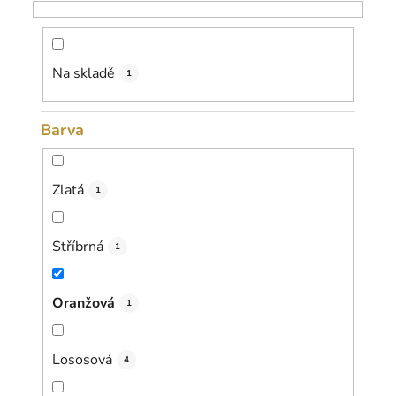
o
d
u
k
Na skladě
1
t
ů
Barva
Zlatá
1
Stříbrná
1
Oranžová
1
Lososová
4