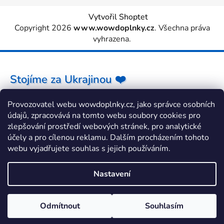
Vytvořil Shoptet
Copyright 2026
www.wowdoplnky.cz
. Všechna práva
vyhrazena.
Stojíme za Ukrajinou ❤️
Provozovatel webu wowdoplnky.cz, jako správce osobních
Jak a čím pomoci »
údajů, zpracovává na tomto webu soubory cookies pro
zlepšování prostředí webových stránek, pro analytické
účely a pro cílenou reklamu. Dalším procházením tohoto
webu vyjadřujete souhlas s jejich používáním.
Nastavení
Odmítnout
Souhlasím