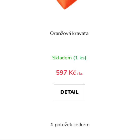
d
u
k
t
Oranžová kravata
ů
Skladem
(1 ks)
597 Kč
/ ks
DETAIL
1
položek celkem
O
v