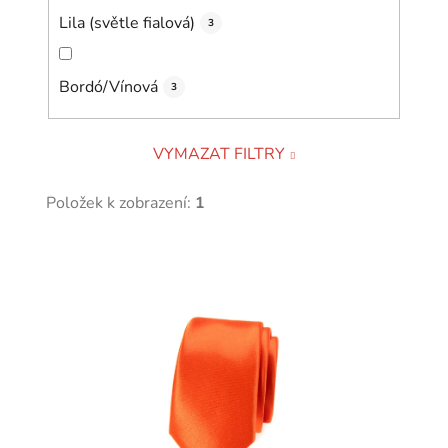
Lila (světle fialová)
3
Bordó/Vínová
3
VYMAZAT FILTRY
Položek k zobrazení:
1
V
ý
p
i
s
p
r
o