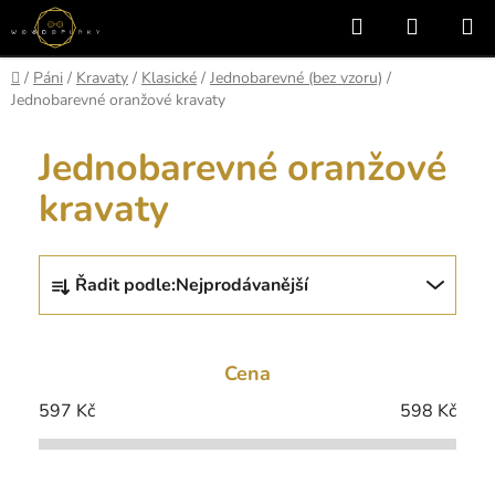
Přejít
Hledat
NÁKUP
na
KOŠÍK
obsah
Domů
/
Páni
/
Kravaty
/
Klasické
/
Jednobarevné (bez vzoru)
/
Jednobarevné oranžové kravaty
Jednobarevné oranžové
kravaty
Ř
Řadit podle:
Nejprodávanější
a
z
e
Cena
n
í
597
Kč
598
Kč
p
r