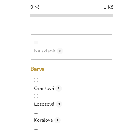
p
0
Kč
1
Kč
a
n
e
l
Na skladě
0
Barva
Oranžová
2
Lososová
3
Korálová
1