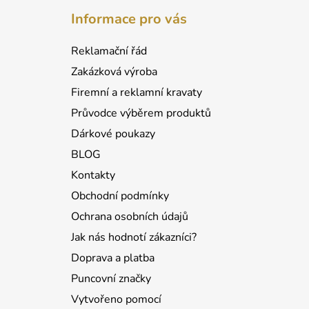
á
Informace pro vás
p
a
Reklamační řád
t
Zakázková výroba
í
Firemní a reklamní kravaty
Průvodce výběrem produktů
Dárkové poukazy
BLOG
Kontakty
Obchodní podmínky
Ochrana osobních údajů
Jak nás hodnotí zákazníci?
Doprava a platba
Puncovní značky
Vytvořeno pomocí