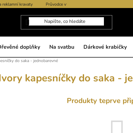
a reklamní kravaty
Průvodce výběrem produktů
Dárkové po
Dřevěné doplňky
Na svatbu
Dárkové krabičky
pesníčky do saka - jednobarevné
Ivory kapesníčky do saka - 
Produkty teprve při