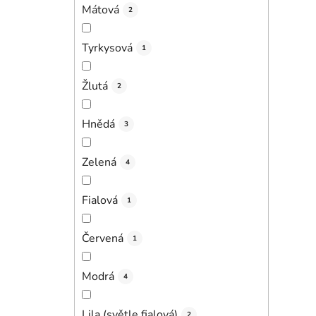
Mátová
2
Tyrkysová
1
Žlutá
2
Hnědá
3
Zelená
4
Fialová
1
Červená
1
Modrá
4
Lila (světle fialová)
2