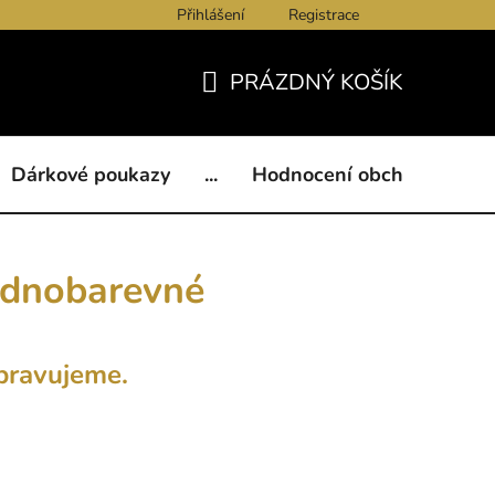
Přihlášení
Registrace
ukazy
BLOG
Kontakty
Obchodní podmínky
Och
PRÁZDNÝ KOŠÍK
NÁKUPNÍ
KOŠÍK
Dárkové poukazy
...
Hodnocení obchodu
B
jednobarevné
pravujeme.