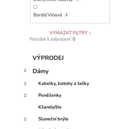
Bordó/Vínová
2
VYMAZAT FILTRY
Položek k zobrazení:
0
K
Přeskočit
VÝPRODEJ
a
kategorie
t
Dámy
e
g
Kabelky, batohy a tašky
o
r
Peněženky
i
e
Kšandy/šle
Sluneční brýle