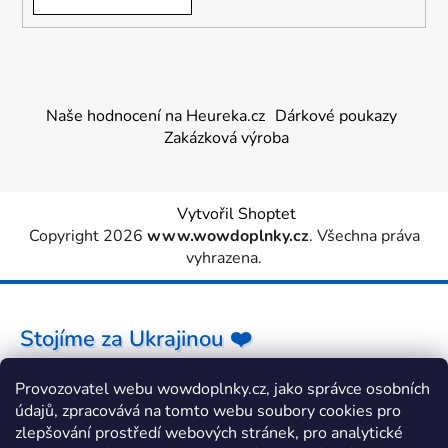
Naše hodnocení na Heureka.cz
Dárkové poukazy
Zakázková výroba
Vytvořil Shoptet
Copyright 2026
www.wowdoplnky.cz
. Všechna práva
vyhrazena.
Stojíme za Ukrajinou ❤️
Provozovatel webu wowdoplnky.cz, jako správce osobních
Jak a čím pomoci »
údajů, zpracovává na tomto webu soubory cookies pro
zlepšování prostředí webových stránek, pro analytické