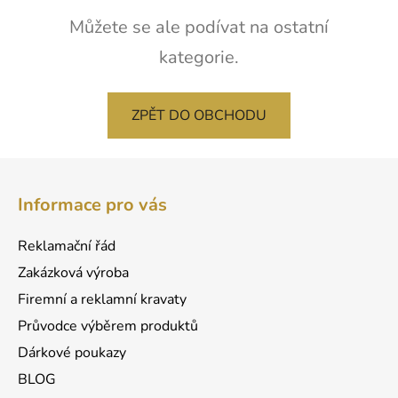
Můžete se ale podívat na ostatní
kategorie.
ZPĚT DO OBCHODU
Z
á
Informace pro vás
p
a
Reklamační řád
t
Zakázková výroba
í
Firemní a reklamní kravaty
Průvodce výběrem produktů
Dárkové poukazy
BLOG