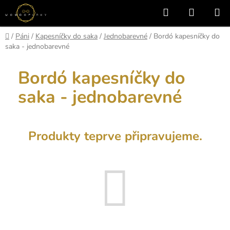
Přejít
Hledat
NÁKUP
na
KOŠÍK
obsah
Domů
/
Páni
/
Kapesníčky do saka
/
Jednobarevné
/
Bordó kapesníčky do
saka - jednobarevné
Bordó kapesníčky do
saka - jednobarevné
Produkty teprve připravujeme.