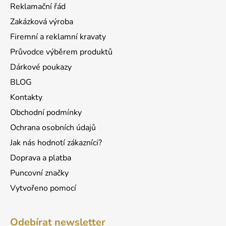
a
c
Reklamační řád
t
í
Zakázková výroba
p
í
r
Firemní a reklamní kravaty
v
Průvodce výběrem produktů
k
Dárkové poukazy
y
v
BLOG
ý
Kontakty
p
Obchodní podmínky
i
s
Ochrana osobních údajů
u
Jak nás hodnotí zákazníci?
Doprava a platba
Puncovní značky
Vytvořeno pomocí
Odebírat newsletter