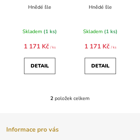
t
Hnědé šle
Hnědé šle
ů
Skladem
(1 ks)
Skladem
(1 ks)
1 171 Kč
1 171 Kč
/ ks
/ ks
DETAIL
DETAIL
2
položek celkem
O
v
l
Z
á
á
d
Informace pro vás
p
a