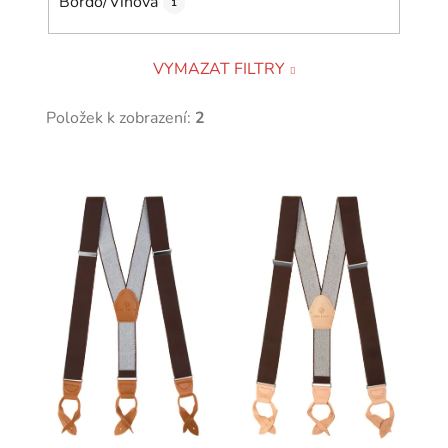
Bordó/Vínová
1
VYMAZAT FILTRY
Položek k zobrazení:
2
V
ý
p
i
s
p
r
o
d
u
k