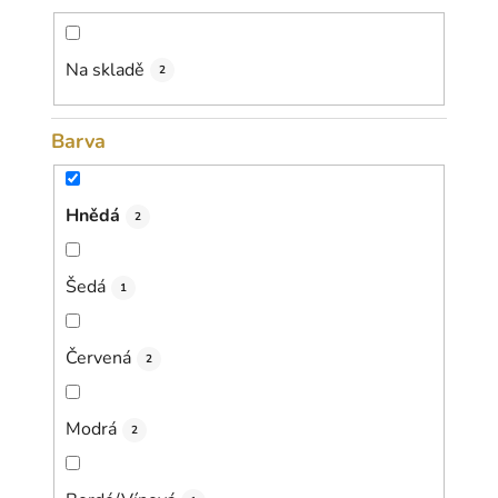
d
u
k
Na skladě
2
t
ů
Barva
Hnědá
2
Šedá
1
Červená
2
Modrá
2