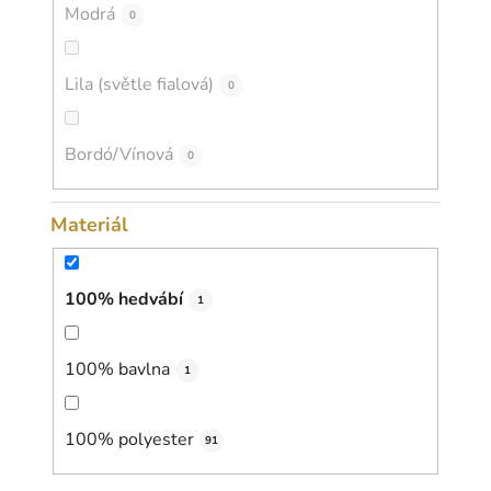
Modrá
0
Lila (světle fialová)
0
Bordó/Vínová
0
Materiál
100% hedvábí
1
100% bavlna
1
100% polyester
91