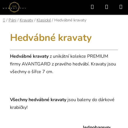
Přejít
Hledat
NÁKUP
na
KOŠÍK
obsah
Domů
/
Páni
/
Kravaty
/
Klasické
/
Hedvábné kravaty
Hedvábné kravaty
Hedvábné kravaty
z unikátní kolekce PREMIUM
firmy AVANTGARD z pravého hedvábí. Kravaty jsou
všechny o šířce 7 cm.
Všechny hedvábné kravaty
jsou baleny do dárkové
krabičky!
Jednobarevné