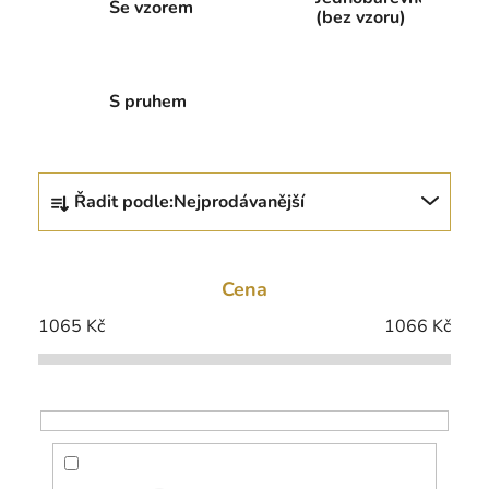
Se vzorem
(bez vzoru)
S pruhem
Ř
Řadit podle:
Nejprodávanější
a
z
e
Cena
n
í
1065
Kč
1066
Kč
p
r
o
d
u