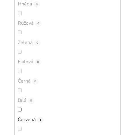
Hnědá
0
Růžová
0
Zelená
0
Fialová
0
Černá
0
Bílá
0
Červená
1