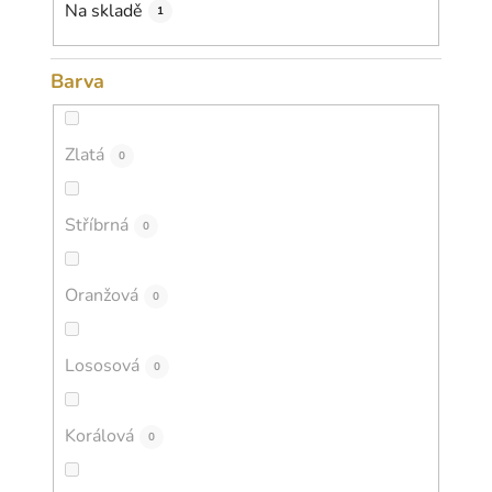
k
Na skladě
1
t
ů
Barva
Zlatá
0
Stříbrná
0
Oranžová
0
Lososová
0
Korálová
0