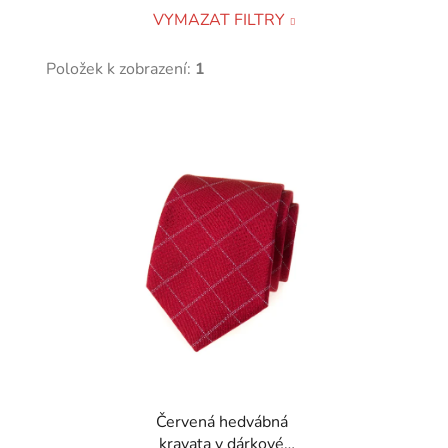
VYMAZAT FILTRY
Položek k zobrazení:
1
V
ý
p
i
s
p
r
o
d
u
k
t
Červená hedvábná
ů
kravata v dárkové