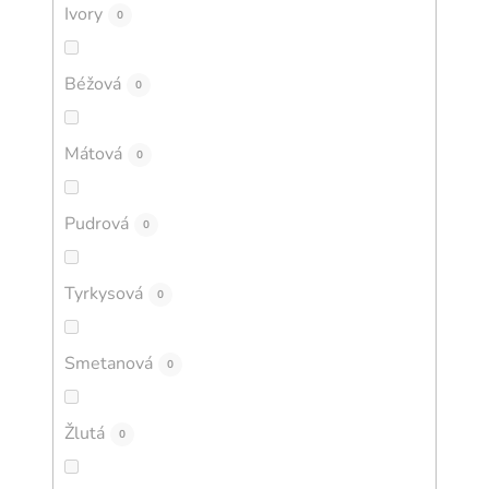
Ivory
0
Béžová
0
Mátová
0
Pudrová
0
Tyrkysová
0
Smetanová
0
Žlutá
0