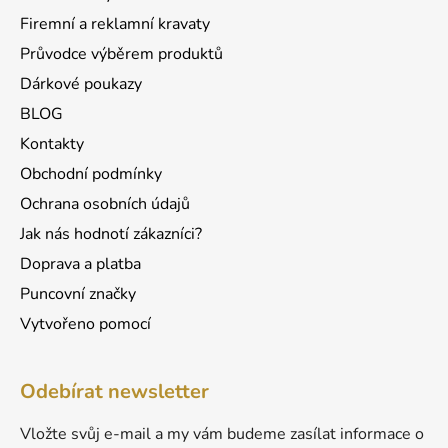
p
í
r
Firemní a reklamní kravaty
v
Průvodce výběrem produktů
k
Dárkové poukazy
y
v
BLOG
ý
Kontakty
p
Obchodní podmínky
i
s
Ochrana osobních údajů
u
Jak nás hodnotí zákazníci?
Doprava a platba
Puncovní značky
Vytvořeno pomocí
Odebírat newsletter
Vložte svůj e-mail a my vám budeme zasílat informace o