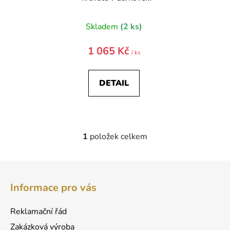
krabičce
Skladem
(2 ks)
1 065 Kč
/ ks
DETAIL
1
položek celkem
O
v
l
Z
á
á
d
Informace pro vás
p
a
a
c
Reklamační řád
t
í
Zakázková výroba