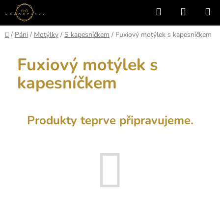
Přejít
Hledat
NÁKUP
na
KOŠÍK
obsah
Domů
/
Páni
/
Motýlky
/
S kapesníčkem
/
Fuxiový motýlek s kapesníčkem
Fuxiový motýlek s
kapesníčkem
Produkty teprve připravujeme.