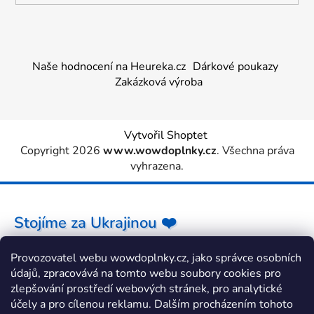
Naše hodnocení na Heureka.cz
Dárkové poukazy
Zakázková výroba
Vytvořil Shoptet
Copyright 2026
www.wowdoplnky.cz
. Všechna práva
vyhrazena.
Stojíme za Ukrajinou ❤️
Provozovatel webu wowdoplnky.cz, jako správce osobních
Jak a čím pomoci »
údajů, zpracovává na tomto webu soubory cookies pro
zlepšování prostředí webových stránek, pro analytické
účely a pro cílenou reklamu. Dalším procházením tohoto