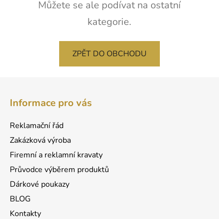
Můžete se ale podívat na ostatní
kategorie.
ZPĚT DO OBCHODU
Z
á
Informace pro vás
p
a
Reklamační řád
t
Zakázková výroba
í
Firemní a reklamní kravaty
Průvodce výběrem produktů
Dárkové poukazy
BLOG
Kontakty