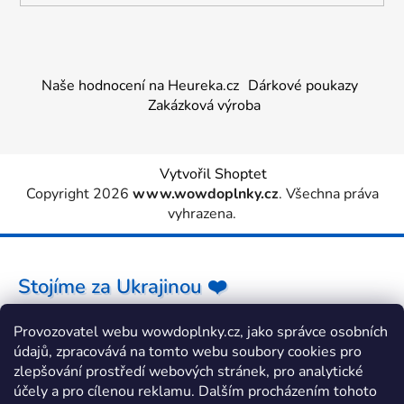
Naše hodnocení na Heureka.cz
Dárkové poukazy
Zakázková výroba
Vytvořil Shoptet
Copyright 2026
www.wowdoplnky.cz
. Všechna práva
vyhrazena.
Stojíme za Ukrajinou ❤️
Provozovatel webu wowdoplnky.cz, jako správce osobních
Jak a čím pomoci »
údajů, zpracovává na tomto webu soubory cookies pro
zlepšování prostředí webových stránek, pro analytické
účely a pro cílenou reklamu. Dalším procházením tohoto