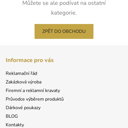
Můžete se ale podívat na ostatní
kategorie.
ZPĚT DO OBCHODU
Z
á
Informace pro vás
p
a
Reklamační řád
t
Zakázková výroba
í
Firemní a reklamní kravaty
Průvodce výběrem produktů
Dárkové poukazy
BLOG
Kontakty