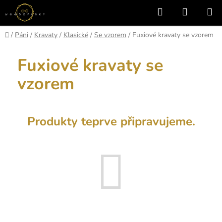
Přejít
Hledat
NÁKUP
na
KOŠÍK
obsah
Domů
/
Páni
/
Kravaty
/
Klasické
/
Se vzorem
/
Fuxiové kravaty se vzorem
Fuxiové kravaty se
vzorem
Produkty teprve připravujeme.