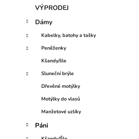
K
Přeskočit
VÝPRODEJ
a
kategorie
t
Dámy
e
g
Kabelky, batohy a tašky
o
r
Peněženky
i
e
Kšandy/šle
Sluneční brýle
Dřevěné motýlky
Motýlky do vlasů
Manžetové uzlíky
Páni
Kšandy/Šle