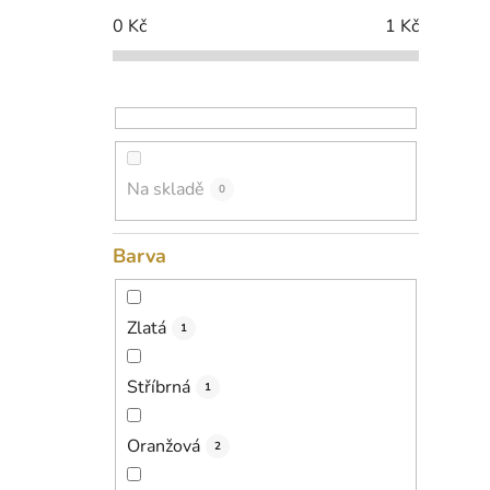
p
0
Kč
1
Kč
a
n
e
l
Na skladě
0
Barva
Zlatá
1
Stříbrná
1
Oranžová
2