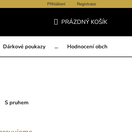
Přihlášení
Registrace
ukazy
BLOG
Kontakty
Obchodní podmínky
Och
PRÁZDNÝ KOŠÍK
NÁKUPNÍ
KOŠÍK
Dárkové poukazy
...
Hodnocení obchodu
B
S pruhem
pravujeme.