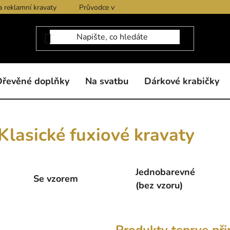
a reklamní kravaty
Průvodce výběrem produktů
Dárkové po
Dřevěné doplňky
Na svatbu
Dárkové krabičky
Klasické fuxiové kravaty
Jednobarevné
Se vzorem
(bez vzoru)
Produkty teprve při