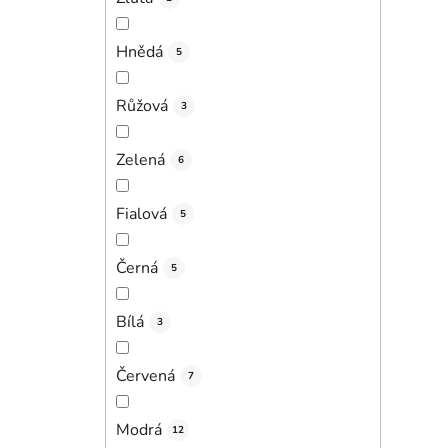
Hnědá
5
Růžová
3
Zelená
6
Fialová
5
Černá
5
Bílá
3
Červená
7
Modrá
12