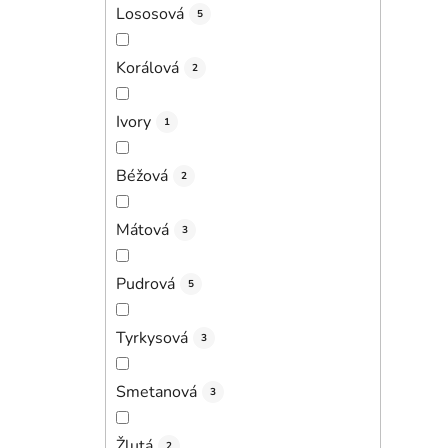
Lososová
5
Korálová
2
Ivory
1
Béžová
2
Mátová
3
Pudrová
5
Tyrkysová
3
Smetanová
3
Žlutá
2