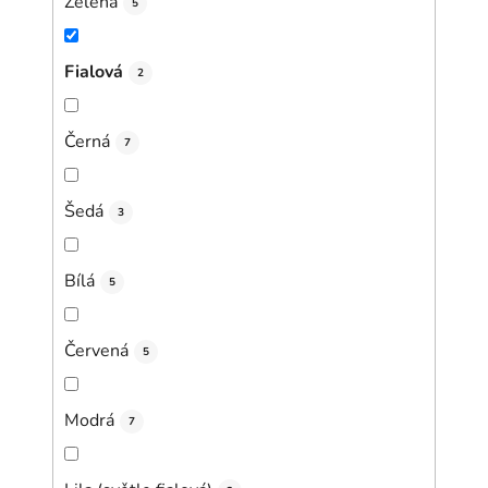
Zelená
5
Fialová
2
Černá
7
Šedá
3
Bílá
5
Červená
5
Modrá
7