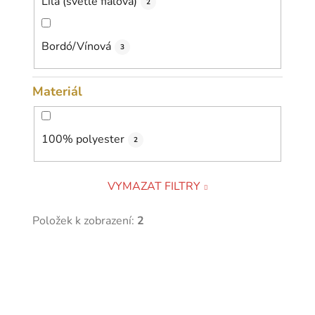
Lila (světle fialová)
2
Bordó/Vínová
3
Materiál
100% polyester
2
VYMAZAT FILTRY
Položek k zobrazení:
2
V
ý
p