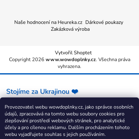
Naše hodnocení na Heureka.cz
Dárkové poukazy
Zakázková výroba
Vytvořil Shoptet
Copyright 2026
www.wowdoplnky.cz
. Všechna práva
vyhrazena.
Stojíme za Ukrajinou ❤️
Provozovatel webu wowdoplnky.cz, jako správce osobních
Jak a čím pomoci »
údajů, zpracovává na tomto webu soubory cookies pro
zlepšování prostředí webových stránek, pro analytické
účely a pro cílenou reklamu. Dalším procházením tohoto
webu vyjadřujete souhlas s jejich používáním.