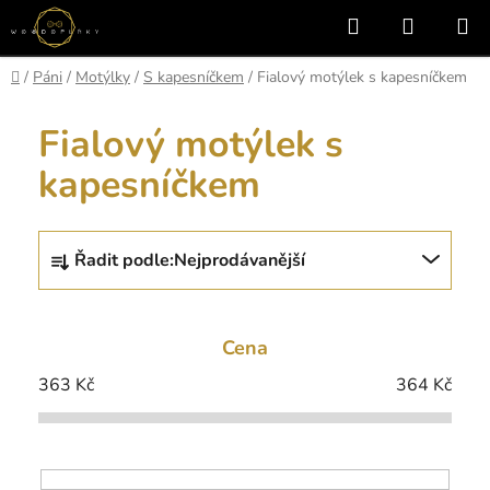
Přejít
Hledat
NÁKUP
na
KOŠÍK
obsah
Domů
/
Páni
/
Motýlky
/
S kapesníčkem
/
Fialový motýlek s kapesníčkem
Fialový motýlek s
kapesníčkem
Ř
Řadit podle:
Nejprodávanější
a
z
e
Cena
n
í
363
Kč
364
Kč
p
r
o