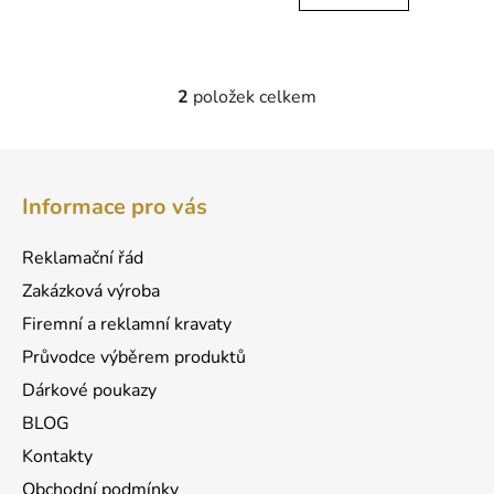
2
položek celkem
O
v
l
Z
á
á
d
Informace pro vás
p
a
a
c
Reklamační řád
t
í
Zakázková výroba
p
í
r
Firemní a reklamní kravaty
v
Průvodce výběrem produktů
k
Dárkové poukazy
y
v
BLOG
ý
Kontakty
p
Obchodní podmínky