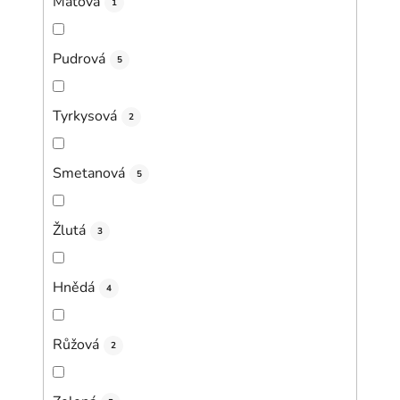
Mátová
1
Pudrová
5
Tyrkysová
2
Smetanová
5
Žlutá
3
Hnědá
4
Růžová
2