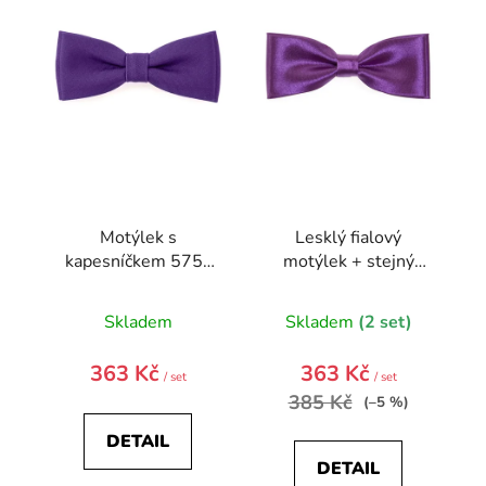
i
s
p
r
o
d
u
k
t
Motýlek s
Lesklý fialový
ů
kapesníčkem 575-
motýlek + stejný
9839-0
kapesníček
Skladem
Skladem
(2 set)
363 Kč
363 Kč
/ set
/ set
385 Kč
(–5 %)
DETAIL
DETAIL