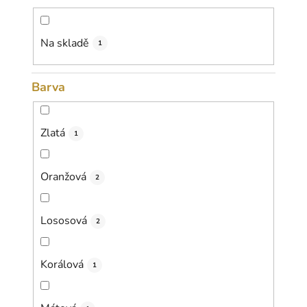
d
u
k
Na skladě
1
t
ů
Barva
Zlatá
1
Oranžová
2
Lososová
2
Korálová
1