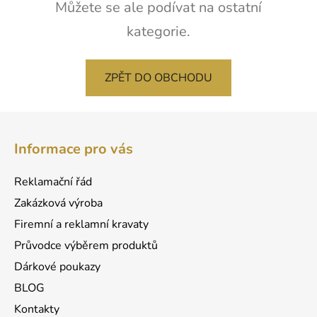
Můžete se ale podívat na ostatní
kategorie.
ZPĚT DO OBCHODU
Z
á
Informace pro vás
p
a
Reklamační řád
t
Zakázková výroba
í
Firemní a reklamní kravaty
Průvodce výběrem produktů
Dárkové poukazy
BLOG
Kontakty