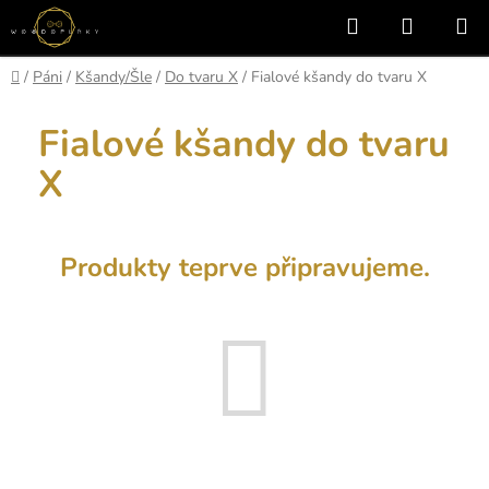
Přejít
Hledat
NÁKUP
na
KOŠÍK
obsah
Domů
/
Páni
/
Kšandy/Šle
/
Do tvaru X
/
Fialové kšandy do tvaru X
Fialové kšandy do tvaru
X
Produkty teprve připravujeme.