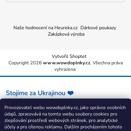
Naše hodnocení na Heureka.cz
Dárkové poukazy
Zakázková výroba
Vytvořil Shoptet
Copyright 2026
www.wowdoplnky.cz
. Všechna práva
vyhrazena.
Stojíme za Ukrajinou ❤️
Provozovatel webu wowdoplnky.cz, jako správce osobních
Jak a čím pomoci »
údajů, zpracovává na tomto webu soubory cookies pro
zlepšování prostředí webových stránek, pro analytické
účely a pro cílenou reklamu. Dalším procházením tohoto