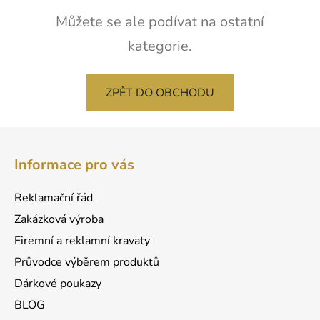
Můžete se ale podívat na ostatní
kategorie.
ZPĚT DO OBCHODU
Z
á
Informace pro vás
p
a
Reklamační řád
t
Zakázková výroba
í
Firemní a reklamní kravaty
Průvodce výběrem produktů
Dárkové poukazy
BLOG