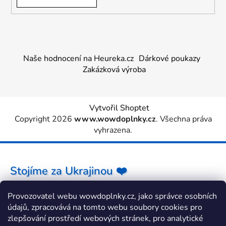
Naše hodnocení na Heureka.cz
Dárkové poukazy
Zakázková výroba
Vytvořil Shoptet
Copyright 2026
www.wowdoplnky.cz
. Všechna práva
vyhrazena.
Stojíme za Ukrajinou ❤️
Provozovatel webu wowdoplnky.cz, jako správce osobních
Jak a čím pomoci »
údajů, zpracovává na tomto webu soubory cookies pro
zlepšování prostředí webových stránek, pro analytické