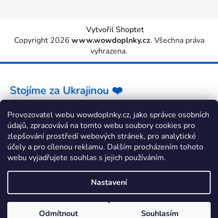
Vytvořil Shoptet
Copyright 2026
www.wowdoplnky.cz
. Všechna práva
vyhrazena.
Stojíme za Ukrajinou ❤️
Provozovatel webu wowdoplnky.cz, jako správce osobních
Jak a čím pomoci »
údajů, zpracovává na tomto webu soubory cookies pro
zlepšování prostředí webových stránek, pro analytické
účely a pro cílenou reklamu. Dalším procházením tohoto
webu vyjadřujete souhlas s jejich používáním.
Nastavení
Odmítnout
Souhlasím