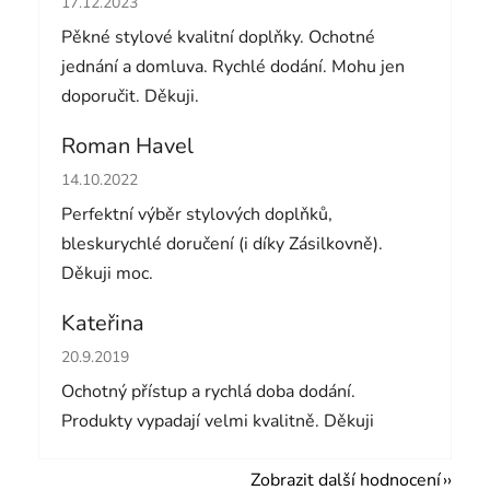
17.12.2023
Pěkné stylové kvalitní doplňky. Ochotné
jednání a domluva. Rychlé dodání. Mohu jen
doporučit. Děkuji.
Roman Havel
Hodnocení obchodu je 5 z 5 hvězdiček.
14.10.2022
Perfektní výběr stylových doplňků,
bleskurychlé doručení (i díky Zásilkovně).
Děkuji moc.
Kateřina
Hodnocení obchodu je 5 z 5 hvězdiček.
20.9.2019
Ochotný přístup a rychlá doba dodání.
Produkty vypadají velmi kvalitně. Děkuji
Zobrazit další hodnocení