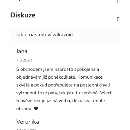
Diskuze
Jana
Hodnocení obchodu je 5 z 5 hvězdiček.
7.3.2024
S obchodem jsem naprosto spokojená a
objednávám již poněkolikáté. Komunikace
skvělá a pokud potřebujete na poslední chvíli
vytrhnout trn z paty, tak jste tu správně. Všech
5 hvězdiček je jasná volba, děkuji za tenhle
obchod! ❤️
Veronika
Hodnocení obchodu je 5 z 5 hvězdiček.