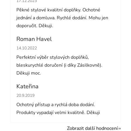
17.12.2023
Pěkné stylové kvalitní doplňky. Ochotné
jednání a domluva. Rychlé dodání. Mohu jen
doporučit. Děkuji.
Roman Havel
Hodnocení obchodu je 5 z 5 hvězdiček.
14.10.2022
Perfektní výběr stylových doplňků,
bleskurychlé doručení (i díky Zásilkovně).
Děkuji moc.
Kateřina
Hodnocení obchodu je 5 z 5 hvězdiček.
20.9.2019
Ochotný přístup a rychlá doba dodání.
Produkty vypadají velmi kvalitně. Děkuji
Zobrazit další hodnocení