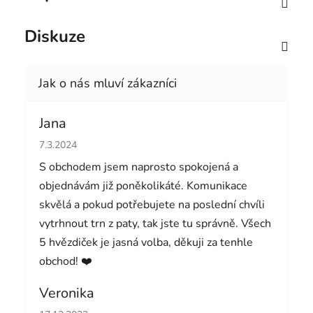
Diskuze
Jana
Hodnocení obchodu je 5 z 5 hvězdiček.
7.3.2024
S obchodem jsem naprosto spokojená a
objednávám již poněkolikáté. Komunikace
skvělá a pokud potřebujete na poslední chvíli
vytrhnout trn z paty, tak jste tu správně. Všech
5 hvězdiček je jasná volba, děkuji za tenhle
obchod! ❤️
Veronika
Hodnocení obchodu je 5 z 5 hvězdiček.