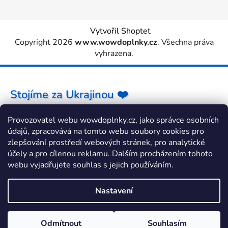
Vytvořil Shoptet
Copyright 2026
www.wowdoplnky.cz
. Všechna práva
vyhrazena.
Stojíme za Ukrajinou ❤️
Provozovatel webu wowdoplnky.cz, jako správce osobních
Jak a čím pomoci »
údajů, zpracovává na tomto webu soubory cookies pro
zlepšování prostředí webových stránek, pro analytické
účely a pro cílenou reklamu. Dalším procházením tohoto
webu vyjadřujete souhlas s jejich používáním.
Nastavení
Odmítnout
Souhlasím