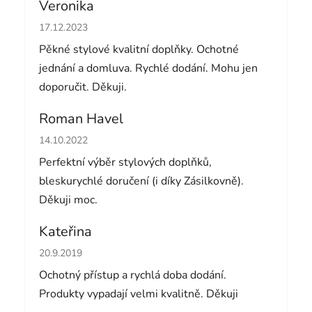
Veronika
Hodnocení obchodu je 5 z 5 hvězdiček.
17.12.2023
Pěkné stylové kvalitní doplňky. Ochotné
jednání a domluva. Rychlé dodání. Mohu jen
doporučit. Děkuji.
Roman Havel
Hodnocení obchodu je 5 z 5 hvězdiček.
14.10.2022
Perfektní výběr stylových doplňků,
bleskurychlé doručení (i díky Zásilkovně).
Děkuji moc.
Kateřina
Hodnocení obchodu je 5 z 5 hvězdiček.
20.9.2019
Ochotný přístup a rychlá doba dodání.
Produkty vypadají velmi kvalitně. Děkuji