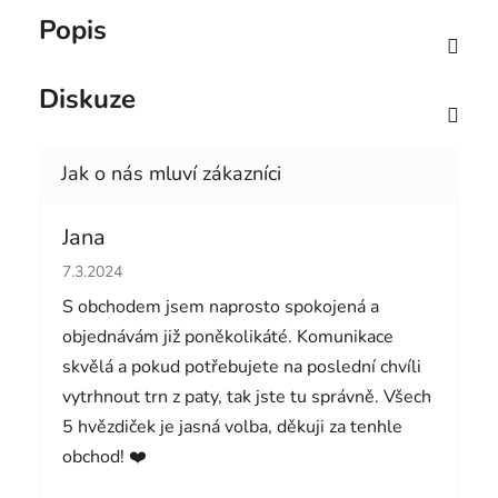
Popis
Diskuze
Jana
Hodnocení obchodu je 5 z 5 hvězdiček.
7.3.2024
S obchodem jsem naprosto spokojená a
objednávám již poněkolikáté. Komunikace
skvělá a pokud potřebujete na poslední chvíli
vytrhnout trn z paty, tak jste tu správně. Všech
5 hvězdiček je jasná volba, děkuji za tenhle
obchod! ❤️