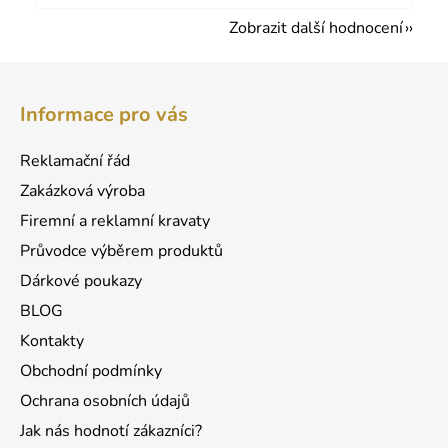
Zobrazit další hodnocení
Z
á
Informace pro vás
p
a
Reklamační řád
t
Zakázková výroba
í
Firemní a reklamní kravaty
Průvodce výběrem produktů
Dárkové poukazy
BLOG
Kontakty
Obchodní podmínky
Ochrana osobních údajů
Jak nás hodnotí zákazníci?