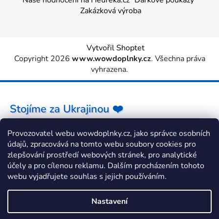
Zakázková výroba
Vytvořil Shoptet
Copyright 2026
www.wowdoplnky.cz
. Všechna práva
vyhrazena.
Stojíme za Ukrajinou ❤️
Provozovatel webu wowdoplnky.cz, jako správce osobních
Jak a čím pomoci »
údajů, zpracovává na tomto webu soubory cookies pro
zlepšování prostředí webových stránek, pro analytické
účely a pro cílenou reklamu. Dalším procházením tohoto
webu vyjadřujete souhlas s jejich používáním.
Nastavení