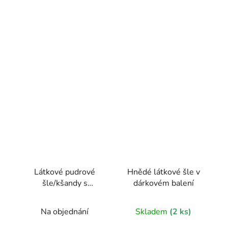
Látkové pudrové
Hnědé látkové šle v
šle/kšandy s
dárkovém balení
béžovým středem
Na objednání
Skladem
(2 ks)