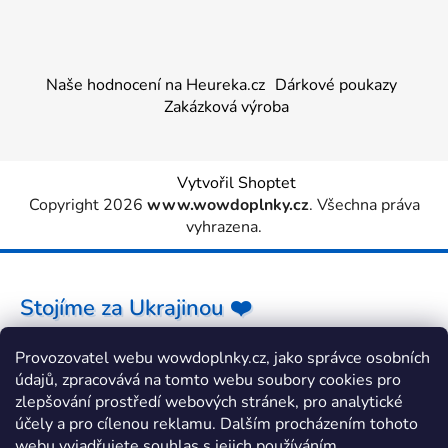
Naše hodnocení na Heureka.cz
Dárkové poukazy
Zakázková výroba
Vytvořil Shoptet
Copyright 2026
www.wowdoplnky.cz
. Všechna práva
vyhrazena.
Stojíme za Ukrajinou ❤️
Provozovatel webu wowdoplnky.cz, jako správce osobních
Jak a čím pomoci »
údajů, zpracovává na tomto webu soubory cookies pro
zlepšování prostředí webových stránek, pro analytické
účely a pro cílenou reklamu. Dalším procházením tohoto
webu vyjadřujete souhlas s jejich používáním.