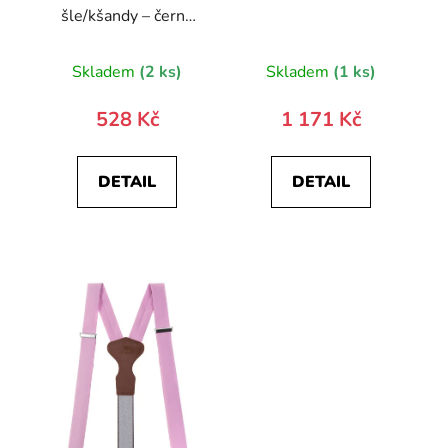
šle/kšandy – černý
střed
Skladem
(2 ks)
Skladem
(1 ks)
528 Kč
1 171 Kč
DETAIL
DETAIL