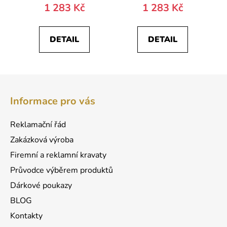
1 283 Kč
1 283 Kč
DETAIL
DETAIL
Z
á
Informace pro vás
p
a
Reklamační řád
t
Zakázková výroba
í
Firemní a reklamní kravaty
Průvodce výběrem produktů
Dárkové poukazy
BLOG
Kontakty