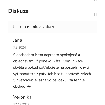
Diskuze
Jana
Hodnocení obchodu je 5 z 5 hvězdiček.
7.3.2024
S obchodem jsem naprosto spokojená a
objednávám již poněkolikáté. Komunikace
skvělá a pokud potřebujete na poslední chvíli
vytrhnout trn z paty, tak jste tu správně. Všech
5 hvězdiček je jasná volba, děkuji za tenhle
obchod! ❤️
Veronika
Hodnocení obchodu je 5 z 5 hvězdiček.
17.12.2023