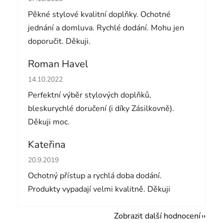
Pěkné stylové kvalitní doplňky. Ochotné
jednání a domluva. Rychlé dodání. Mohu jen
doporučit. Děkuji.
Roman Havel
Hodnocení obchodu je 5 z 5 hvězdiček.
14.10.2022
Perfektní výběr stylových doplňků,
bleskurychlé doručení (i díky Zásilkovně).
Děkuji moc.
Kateřina
Hodnocení obchodu je 5 z 5 hvězdiček.
20.9.2019
Ochotný přístup a rychlá doba dodání.
Produkty vypadají velmi kvalitně. Děkuji
Zobrazit další hodnocení