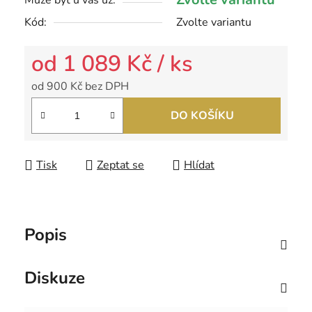
Může být u vás už:
Kód:
Zvolte variantu
od
1 089 Kč
/ ks
od
900 Kč
bez DPH
Měrná cena:
DO KOŠÍKU
Tisk
Zeptat se
Hlídat
Popis
Diskuze