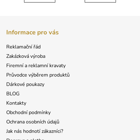
Z
á
Informace pro vás
p
a
Reklamační řád
t
Zakázková výroba
í
Firemní a reklamní kravaty
Průvodce výběrem produktů
Dárkové poukazy
BLOG
Kontakty
Obchodní podmínky
Ochrana osobních údajů
Jak nás hodnotí zákazníci?