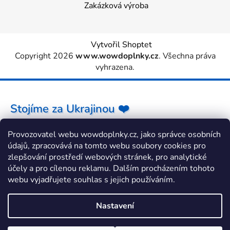
Zakázková výroba
Vytvořil Shoptet
Copyright 2026
www.wowdoplnky.cz
. Všechna práva
vyhrazena.
Stojíme za Ukrajinou ❤️
Provozovatel webu wowdoplnky.cz, jako správce osobních
Jak a čím pomoci »
údajů, zpracovává na tomto webu soubory cookies pro
zlepšování prostředí webových stránek, pro analytické
účely a pro cílenou reklamu. Dalším procházením tohoto
webu vyjadřujete souhlas s jejich používáním.
Nastavení