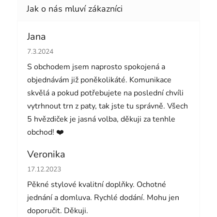
Jana
Hodnocení obchodu je 5 z 5 hvězdiček.
7.3.2024
S obchodem jsem naprosto spokojená a
objednávám již poněkolikáté. Komunikace
skvělá a pokud potřebujete na poslední chvíli
vytrhnout trn z paty, tak jste tu správně. Všech
5 hvězdiček je jasná volba, děkuji za tenhle
obchod! ❤️
Veronika
Hodnocení obchodu je 5 z 5 hvězdiček.
17.12.2023
Pěkné stylové kvalitní doplňky. Ochotné
jednání a domluva. Rychlé dodání. Mohu jen
doporučit. Děkuji.