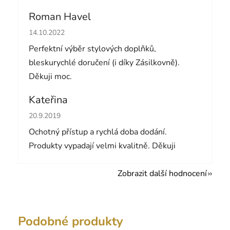
Roman Havel
Hodnocení obchodu je 5 z 5 hvězdiček.
14.10.2022
Perfektní výběr stylových doplňků,
bleskurychlé doručení (i díky Zásilkovně).
Děkuji moc.
Kateřina
Hodnocení obchodu je 5 z 5 hvězdiček.
20.9.2019
Ochotný přístup a rychlá doba dodání.
Produkty vypadají velmi kvalitně. Děkuji
Zobrazit další hodnocení
Podobné produkty