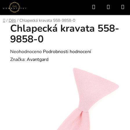
Přejít
Hledat
NÁKUP
na
KOŠÍK
obsah
Domů
/
Děti
/
Chlapecká kravata 558-9858-0
Chlapecká kravata 558-
9858-0
Průměrné
Neohodnoceno
Podrobnosti hodnocení
hodnocení
Značka:
Avantgard
produktu
je
0,0
z
5
hvězdiček.