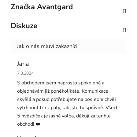
Značka
Avantgard
Diskuze
Jana
Hodnocení obchodu je 5 z 5 hvězdiček.
7.3.2024
S obchodem jsem naprosto spokojená a
objednávám již poněkolikáté. Komunikace
skvělá a pokud potřebujete na poslední chvíli
vytrhnout trn z paty, tak jste tu správně. Všech
5 hvězdiček je jasná volba, děkuji za tenhle
obchod! ❤️