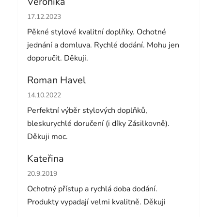
Veronika
Hodnocení obchodu je 5 z 5 hvězdiček.
17.12.2023
Pěkné stylové kvalitní doplňky. Ochotné
jednání a domluva. Rychlé dodání. Mohu jen
doporučit. Děkuji.
Roman Havel
Hodnocení obchodu je 5 z 5 hvězdiček.
14.10.2022
Perfektní výběr stylových doplňků,
bleskurychlé doručení (i díky Zásilkovně).
Děkuji moc.
Kateřina
Hodnocení obchodu je 5 z 5 hvězdiček.
20.9.2019
Ochotný přístup a rychlá doba dodání.
Produkty vypadají velmi kvalitně. Děkuji