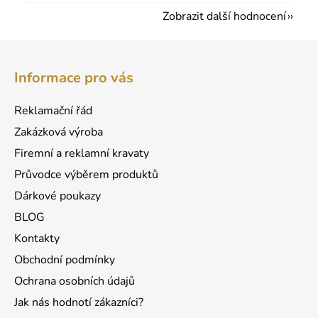
Zobrazit další hodnocení
Z
á
Informace pro vás
p
a
Reklamační řád
t
Zakázková výroba
í
Firemní a reklamní kravaty
Průvodce výběrem produktů
Dárkové poukazy
BLOG
Kontakty
Obchodní podmínky
Ochrana osobních údajů
Jak nás hodnotí zákazníci?