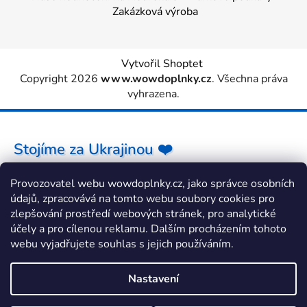
Zakázková výroba
Vytvořil Shoptet
Copyright 2026
www.wowdoplnky.cz
. Všechna práva
vyhrazena.
Stojíme za Ukrajinou ❤️
Provozovatel webu wowdoplnky.cz, jako správce osobních
Jak a čím pomoci »
údajů, zpracovává na tomto webu soubory cookies pro
zlepšování prostředí webových stránek, pro analytické
účely a pro cílenou reklamu. Dalším procházením tohoto
webu vyjadřujete souhlas s jejich používáním.
Nastavení