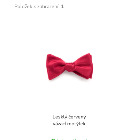
Položek k zobrazení:
1
V
ý
p
i
s
p
r
o
d
u
k
t
Lesklý červený
ů
vázací motýlek