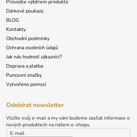
Průvodce výběrem produktů
k
Dárkové poukazy
y
v
BLOG
ý
Kontakty
p
Obchodní podmínky
i
s
Ochrana osobních údajů
u
Jak nás hodnotí zákazníci?
Doprava a platba
Puncovní značky
Vytvořeno pomocí
Odebírat newsletter
Vložte svůj e-mail a my vám budeme zasílat informace o
nových produktech na našem e-shopu.
E-mail