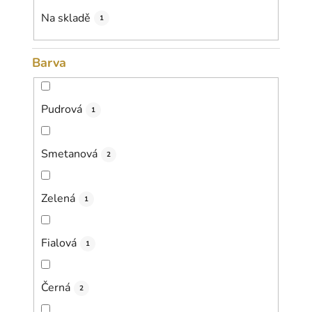
k
Na skladě
1
t
ů
Barva
Pudrová
1
Smetanová
2
Zelená
1
Fialová
1
Černá
2