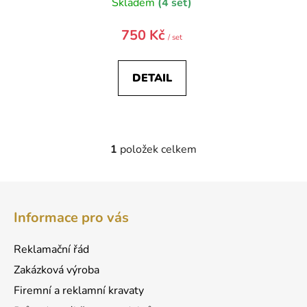
Skladem
(4 set)
750 Kč
/ set
DETAIL
1
položek celkem
O
v
l
Z
á
á
d
Informace pro vás
p
a
a
c
Reklamační řád
t
í
Zakázková výroba
p
í
r
Firemní a reklamní kravaty
v