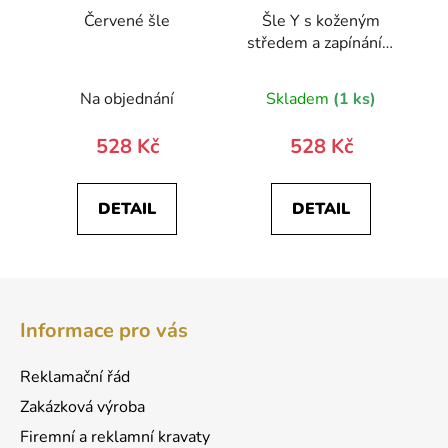
Červené šle
Šle Y s koženým
středem a zapínáním
na klipy - 25 mm
867-3863-0
Na objednání
Skladem
(1 ks)
528 Kč
528 Kč
DETAIL
DETAIL
Z
á
Informace pro vás
p
a
Reklamační řád
t
Zakázková výroba
í
Firemní a reklamní kravaty