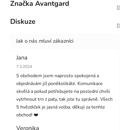
Značka
Avantgard
Diskuze
Jana
Hodnocení obchodu je 5 z 5 hvězdiček.
7.3.2024
S obchodem jsem naprosto spokojená a
objednávám již poněkolikáté. Komunikace
skvělá a pokud potřebujete na poslední chvíli
vytrhnout trn z paty, tak jste tu správně. Všech
5 hvězdiček je jasná volba, děkuji za tenhle
obchod! ❤️
Veronika