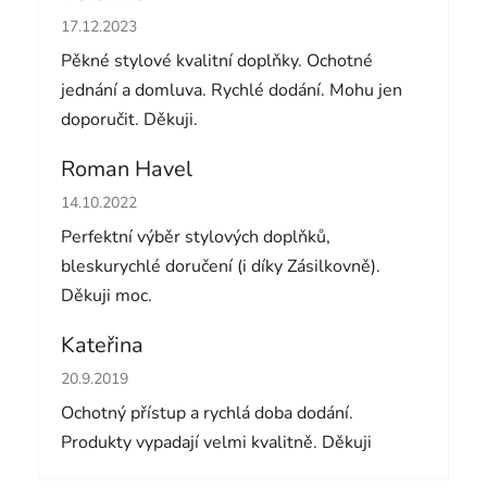
Hodnocení obchodu je 5 z 5 hvězdiček.
17.12.2023
Pěkné stylové kvalitní doplňky. Ochotné
jednání a domluva. Rychlé dodání. Mohu jen
doporučit. Děkuji.
Roman Havel
Hodnocení obchodu je 5 z 5 hvězdiček.
14.10.2022
Perfektní výběr stylových doplňků,
bleskurychlé doručení (i díky Zásilkovně).
Děkuji moc.
Kateřina
Hodnocení obchodu je 5 z 5 hvězdiček.
20.9.2019
Ochotný přístup a rychlá doba dodání.
Produkty vypadají velmi kvalitně. Děkuji