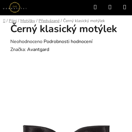
Přejít
Hledat
NÁKUP
na
KOŠÍK
obsah
Domů
/
Páni
/
Motýlky
/
Předvázané
/
Černý klasický motýlek
Černý klasický motýlek
Průměrné
Neohodnoceno
Podrobnosti hodnocení
hodnocení
Značka:
Avantgard
produktu
je
0,0
z
5
hvězdiček.