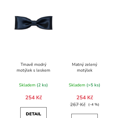
Tmavě modrý
Matný zelený
motýlek s leskem
motýlek
Skladem
(2 ks)
Skladem
(>5 ks)
254 Kč
254 Kč
267 Kč
(–4 %)
DETAIL