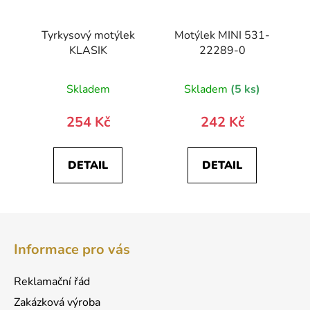
Tyrkysový motýlek
Motýlek MINI 531-
KLASIK
22289-0
Skladem
Skladem
(5 ks)
254 Kč
242 Kč
DETAIL
DETAIL
Z
á
Informace pro vás
p
a
Reklamační řád
t
Zakázková výroba