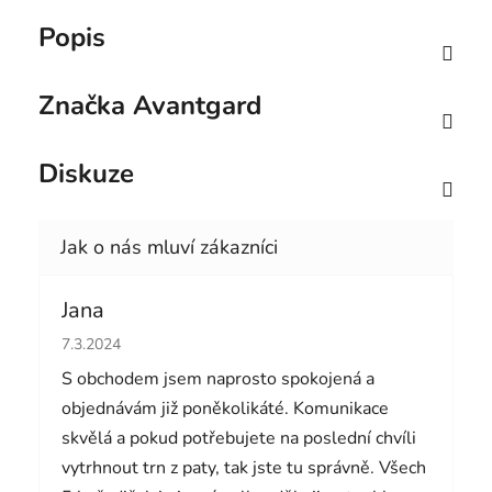
Popis
Značka
Avantgard
Diskuze
Jana
Hodnocení obchodu je 5 z 5 hvězdiček.
7.3.2024
S obchodem jsem naprosto spokojená a
objednávám již poněkolikáté. Komunikace
skvělá a pokud potřebujete na poslední chvíli
vytrhnout trn z paty, tak jste tu správně. Všech