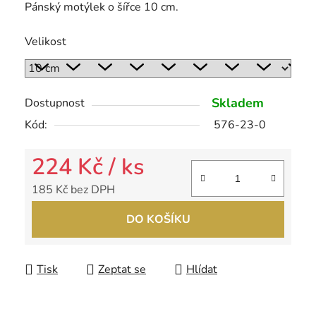
Pánský motýlek o šířce 10 cm.
Velikost
Skladem
Dostupnost
Kód:
576-23-0
224 Kč
/ ks
185 Kč bez DPH
Měrná cena:
DO KOŠÍKU
Tisk
Zeptat se
Hlídat