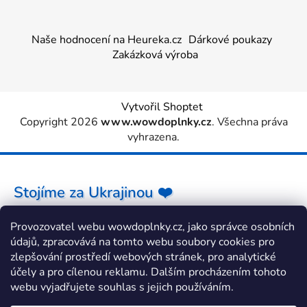
Naše hodnocení na Heureka.cz
Dárkové poukazy
Zakázková výroba
Vytvořil Shoptet
Copyright 2026
www.wowdoplnky.cz
. Všechna práva
vyhrazena.
Stojíme za Ukrajinou ❤️
Provozovatel webu wowdoplnky.cz, jako správce osobních
Jak a čím pomoci »
údajů, zpracovává na tomto webu soubory cookies pro
zlepšování prostředí webových stránek, pro analytické
účely a pro cílenou reklamu. Dalším procházením tohoto
webu vyjadřujete souhlas s jejich používáním.