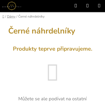
Přejít
Hledat
NÁKUP
na
KOŠÍK
obsah
Domů
/
Dámy
/
Černé náhrdelníky
Černé náhrdelníky
Produkty teprve připravujeme.
Můžete se ale podívat na ostatní