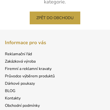
kategorie.
ZPĚT DO OBCHODU
Z
á
Informace pro vás
p
a
Reklamační řád
t
Zakázková výroba
í
Firemní a reklamní kravaty
Průvodce výběrem produktů
Dárkové poukazy
BLOG
Kontakty
Obchodní podmínky