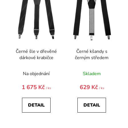
p
r
o
d
u
k
t
Černé šle v dřevěné
Černé kšandy s
ů
dárkové krabičce
černým středem
Průměrné
Na objednání
Skladem
hodnocení
produktu
1 675 Kč
629 Kč
/ ks
/ ks
je
3,9
DETAIL
DETAIL
z
5
hvězdiček.