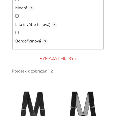
Modrá
3
Lila (světle fialová)
4
Bordó/Vínová
3
VYMAZAT FILTRY
Položek k zobrazení:
2
V
ý
p
i
s