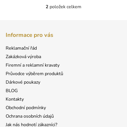
2
položek celkem
O
v
l
Z
á
á
d
Informace pro vás
p
a
a
c
Reklamační řád
t
í
Zakázková výroba
p
í
r
Firemní a reklamní kravaty
v
Průvodce výběrem produktů
k
Dárkové poukazy
y
v
BLOG
ý
Kontakty
p
Obchodní podmínky
i
s
Ochrana osobních údajů
u
Jak nás hodnotí zákazníci?