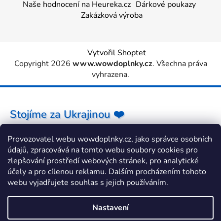
Naše hodnocení na Heureka.cz
Dárkové poukazy
Zakázková výroba
Vytvořil Shoptet
Copyright 2026
www.wowdoplnky.cz
. Všechna práva
vyhrazena.
Stojíme za Ukrajinou ❤️
Provozovatel webu wowdoplnky.cz, jako správce osobních
Jak a čím pomoci »
údajů, zpracovává na tomto webu soubory cookies pro
zlepšování prostředí webových stránek, pro analytické
účely a pro cílenou reklamu. Dalším procházením tohoto
webu vyjadřujete souhlas s jejich používáním.
Nastavení