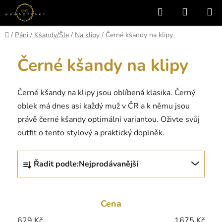
Přejít
Hledat
NÁKUP
na
KOŠÍK
obsah
Domů
/
Páni
/
Kšandy/Šle
/
Na klipy
/
Černé kšandy na klipy
Černé kšandy na klipy
Černé kšandy na klipy jsou oblíbená klasika. Černý
oblek má dnes asi každý muž v ČR a k němu jsou
právě černé kšandy optimální variantou. Oživte svůj
outfit o tento stylový a praktický doplněk.
Ř
Řadit podle:
Nejprodávanější
a
z
e
Cena
n
í
629
Kč
1675
Kč