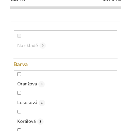
p
r
o
d
u
k
Na skladě
0
t
ů
Barva
Oranžová
3
Lososová
1
Korálová
3