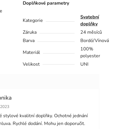
Doplňkové parametry
še
Svatební
Kategorie
doplňky
Záruka
24 měsíců
Barva
Bordó/Vínová
100%
Materiál
polyester
Velikost
UNI
onika
cení obchodu je 5 z 5 hvězdiček.
.2023
 stylové kvalitní doplňky. Ochotné jednání
luva. Rychlé dodání. Mohu jen doporučit.