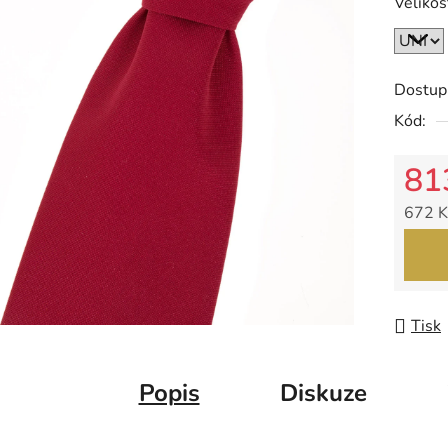
Velikos
z
5
hvězdič
Dostup
Kód:
81
672 K
Měrná
Tisk
Popis
Diskuze