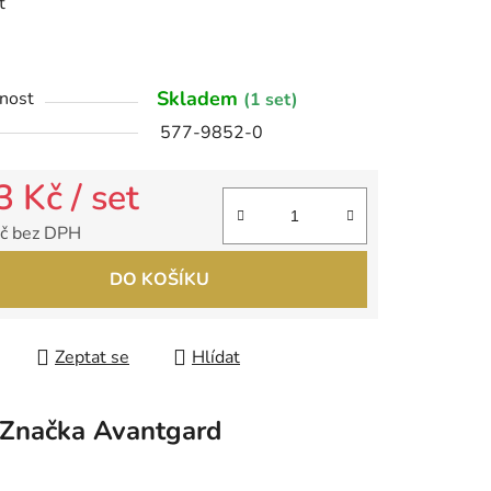
t
ek.
Skladem
nost
(1 set)
577-9852-0
3 Kč
/ set
č bez DPH
 cena:
DO KOŠÍKU
Zeptat se
Hlídat
Značka
Avantgard