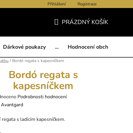
Přihlášení
Registrace
ukazy
BLOG
Kontakty
Obchodní podmínky
Och
PRÁZDNÝ KOŠÍK
NÁKUPNÍ
KOŠÍK
Dárkové poukazy
...
Hodnocení obchodu
B
vatbu
/
Bordó regata s kapesníčkem
Bordó regata s
kapesníčkem
né
dnoceno
Podrobnosti hodnocení
ení
:
Avantgard
tu
 regata s ladícím kapesníčkem.