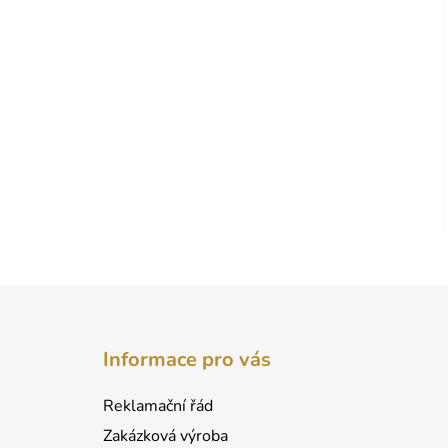
Z
á
Informace pro vás
p
a
Reklamační řád
t
Zakázková výroba