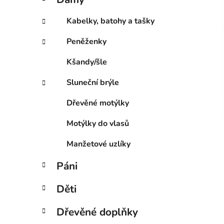
e
p
g
a
Kabelky, batohy a tašky
o
n
r
Peněženky
e
i
l
e
Kšandy/šle
Sluneční brýle
Dřevěné motýlky
Motýlky do vlasů
Manžetové uzlíky
Páni
Děti
Dřevěné doplňky