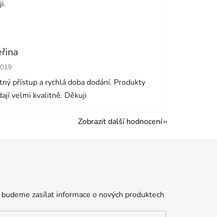
i.
eřina
cení obchodu je 5 z 5 hvězdiček.
2019
ný přístup a rychlá doba dodání. Produkty
ají velmi kvalitně. Děkuji
Zobrazit další hodnocení
 budeme zasílat informace o nových produktech