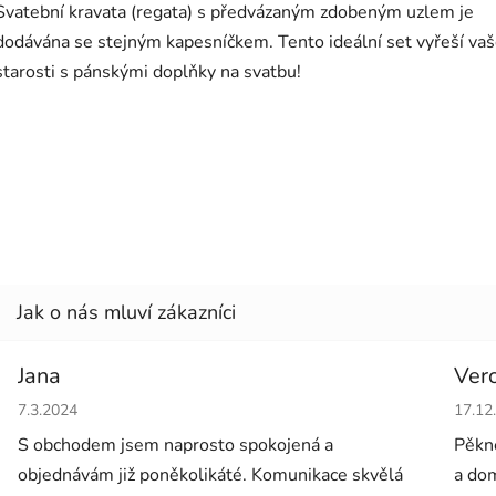
Svatební kravata (regata) s předvázaným zdobeným uzlem je
dodávána se stejným kapesníčkem. Tento ideální set vyřeší va
starosti s pánskými doplňky na svatbu!
Jana
Ver
Hodnocení obchodu je 5 z 5 hvězdiček.
Hodno
7.3.2024
17.12
S obchodem jsem naprosto spokojená a
Pěkné
objednávám již poněkolikáté. Komunikace skvělá
a dom