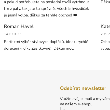
a pokud potřebujete na poslední chvíli vytrhnout
Děkuj
trn z paty, tak jste tu správně. Všech 5 hvězdiček
je jasná volba, děkuji za tenhle obchod! ❤️
Roman Havel
Kat
Hodnocení obchodu je 5 z 5 hvězdiček.
Hodno
14.10.2022
20.9.
Perfektní výběr stylových doplňků, bleskurychlé
Ochot
doručení (i díky Zásilkovně). Děkuji moc.
vypad
Odebírat newsletter
Vložte svůj e-mail a my vám
na našem e-shopu.