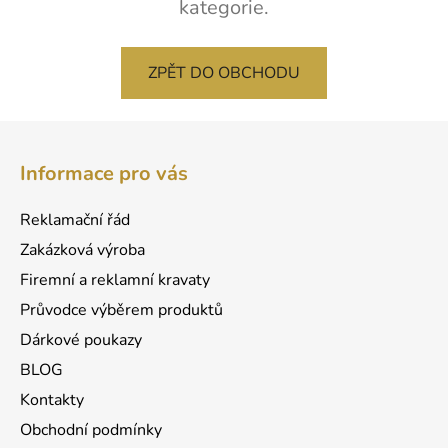
kategorie.
ZPĚT DO OBCHODU
Z
á
Informace pro vás
p
a
Reklamační řád
t
Zakázková výroba
í
Firemní a reklamní kravaty
Průvodce výběrem produktů
Dárkové poukazy
BLOG
Kontakty
Obchodní podmínky