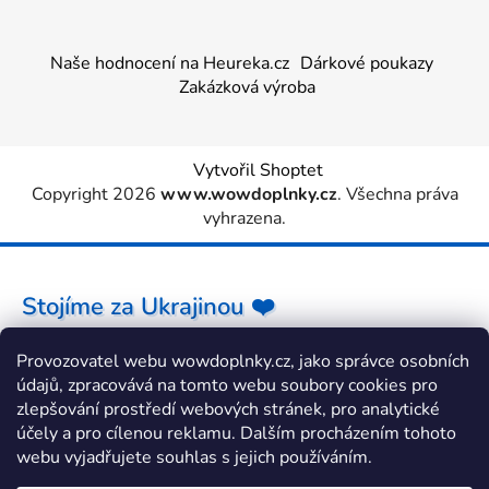
Naše hodnocení na Heureka.cz
Dárkové poukazy
Zakázková výroba
Vytvořil Shoptet
Copyright 2026
www.wowdoplnky.cz
. Všechna práva
vyhrazena.
Stojíme za Ukrajinou ❤️
Provozovatel webu wowdoplnky.cz, jako správce osobních
Jak a čím pomoci »
údajů, zpracovává na tomto webu soubory cookies pro
zlepšování prostředí webových stránek, pro analytické
účely a pro cílenou reklamu. Dalším procházením tohoto
webu vyjadřujete souhlas s jejich používáním.