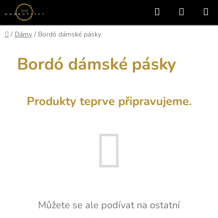
Přejít
Hledat
NÁKUP
na
KOŠÍK
obsah
Domů
/
Dámy
/
Bordó dámské pásky
Bordó dámské pásky
Produkty teprve připravujeme.
Můžete se ale podívat na ostatní