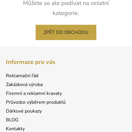
Můžete se ale podívat na ostatní
kategorie.
ZPĚT DO OBCHODU
Z
á
Informace pro vás
p
a
Reklamační řád
t
Zakázková výroba
í
Firemní a reklamní kravaty
Průvodce výběrem produktů
Dárkové poukazy
BLOG
Kontakty