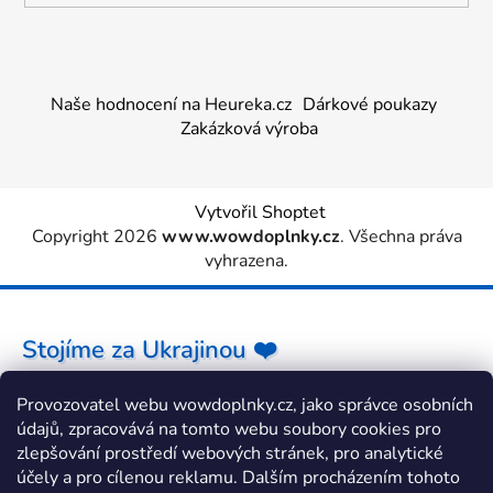
Naše hodnocení na Heureka.cz
Dárkové poukazy
Zakázková výroba
Vytvořil Shoptet
Copyright 2026
www.wowdoplnky.cz
. Všechna práva
vyhrazena.
Stojíme za Ukrajinou ❤️
Provozovatel webu wowdoplnky.cz, jako správce osobních
Jak a čím pomoci »
údajů, zpracovává na tomto webu soubory cookies pro
zlepšování prostředí webových stránek, pro analytické
účely a pro cílenou reklamu. Dalším procházením tohoto