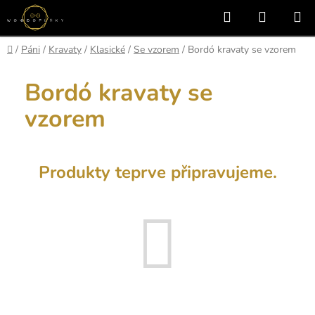
Přejít
Hledat
NÁKUP
na
KOŠÍK
obsah
Domů
/
Páni
/
Kravaty
/
Klasické
/
Se vzorem
/
Bordó kravaty se vzorem
Bordó kravaty se
vzorem
Produkty teprve připravujeme.