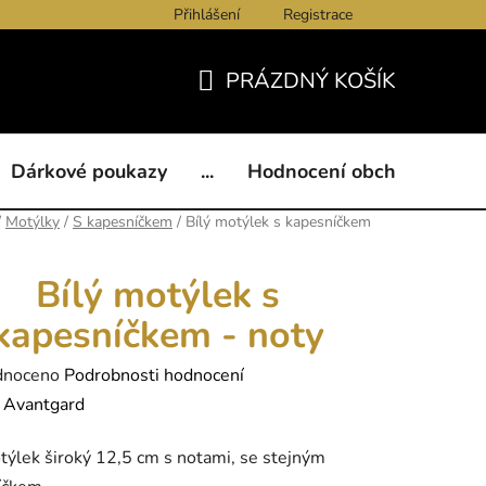
Přihlášení
Registrace
ukazy
BLOG
Kontakty
Obchodní podmínky
Och
PRÁZDNÝ KOŠÍK
NÁKUPNÍ
KOŠÍK
Dárkové poukazy
...
Hodnocení obchodu
B
/
Motýlky
/
S kapesníčkem
/
Bílý motýlek s kapesníčkem
Bílý motýlek s
kapesníčkem - noty
né
dnoceno
Podrobnosti hodnocení
ení
:
Avantgard
tu
týlek široký 12,5 cm s notami, se stejným