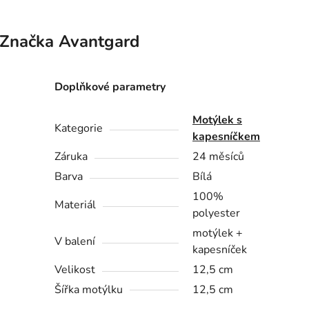
Značka
Avantgard
Doplňkové parametry
Motýlek s
Kategorie
kapesníčkem
Záruka
24 měsíců
Barva
Bílá
100%
Materiál
polyester
motýlek +
V balení
kapesníček
Velikost
12,5 cm
Šířka motýlku
12,5 cm