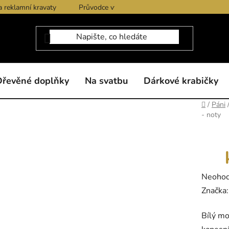
a reklamní kravaty
Průvodce výběrem produktů
Dárkové po
Dřevěné doplňky
Na svatbu
Dárkové krabičky
Domů
/
Páni
- noty
Průměr
Neoho
hodnoc
Značka
produk
Bílý mo
je