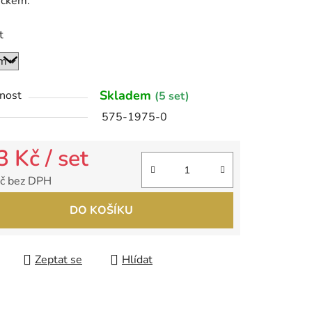
íčkem.
t
ek.
Skladem
nost
(5 set)
575-1975-0
3 Kč
/ set
č bez DPH
 cena:
DO KOŠÍKU
Zeptat se
Hlídat