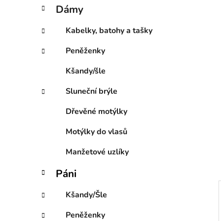
í
t
Dámy
e
p
g
a
Kabelky, batohy a tašky
o
n
r
Peněženky
e
i
l
e
Kšandy/šle
Sluneční brýle
Dřevěné motýlky
Motýlky do vlasů
Manžetové uzlíky
Páni
Kšandy/Šle
Peněženky