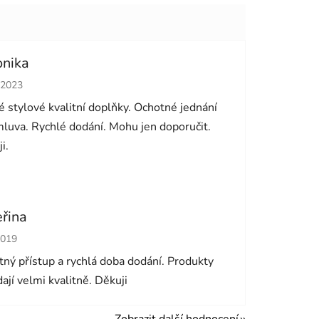
onika
cení obchodu je 5 z 5 hvězdiček.
.2023
 stylové kvalitní doplňky. Ochotné jednání
luva. Rychlé dodání. Mohu jen doporučit.
i.
eřina
cení obchodu je 5 z 5 hvězdiček.
2019
ný přístup a rychlá doba dodání. Produkty
ají velmi kvalitně. Děkuji
Zobrazit další hodnocení