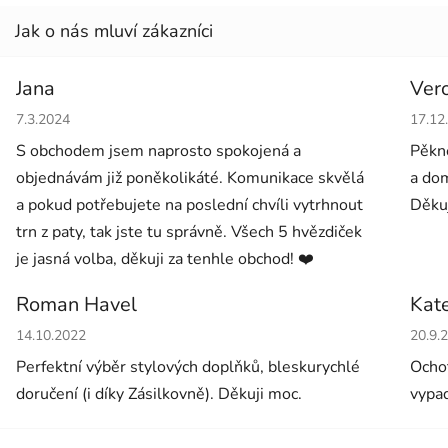
Jana
Ver
Hodnocení obchodu je 5 z 5 hvězdiček.
Hodno
7.3.2024
17.12
S obchodem jsem naprosto spokojená a
Pěkné
objednávám již poněkolikáté. Komunikace skvělá
a dom
a pokud potřebujete na poslední chvíli vytrhnout
Děkuj
trn z paty, tak jste tu správně. Všech 5 hvězdiček
je jasná volba, děkuji za tenhle obchod! ❤️
Roman Havel
Kat
Hodnocení obchodu je 5 z 5 hvězdiček.
Hodno
14.10.2022
20.9.
Perfektní výběr stylových doplňků, bleskurychlé
Ochot
doručení (i díky Zásilkovně). Děkuji moc.
vypad