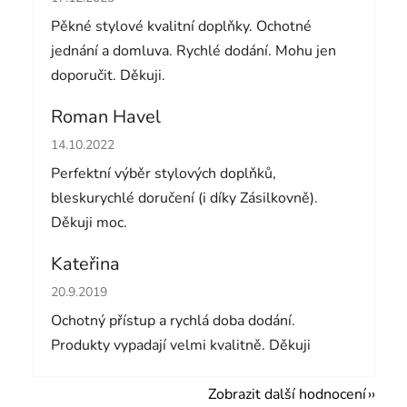
Pěkné stylové kvalitní doplňky. Ochotné
jednání a domluva. Rychlé dodání. Mohu jen
doporučit. Děkuji.
Roman Havel
Hodnocení obchodu je 5 z 5 hvězdiček.
14.10.2022
Perfektní výběr stylových doplňků,
bleskurychlé doručení (i díky Zásilkovně).
Děkuji moc.
Kateřina
Hodnocení obchodu je 5 z 5 hvězdiček.
20.9.2019
Ochotný přístup a rychlá doba dodání.
Produkty vypadají velmi kvalitně. Děkuji
Zobrazit další hodnocení