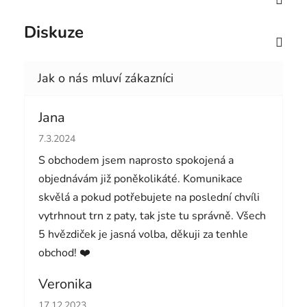
Diskuze
Jana
Hodnocení obchodu je 5 z 5 hvězdiček.
7.3.2024
S obchodem jsem naprosto spokojená a
objednávám již poněkolikáté. Komunikace
skvělá a pokud potřebujete na poslední chvíli
vytrhnout trn z paty, tak jste tu správně. Všech
5 hvězdiček je jasná volba, děkuji za tenhle
obchod! ❤️
Veronika
Hodnocení obchodu je 5 z 5 hvězdiček.
17.12.2023