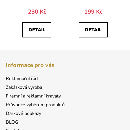
230 Kč
199 Kč
DETAIL
DETAIL
Z
á
Informace pro vás
p
a
Reklamační řád
t
Zakázková výroba
í
Firemní a reklamní kravaty
Průvodce výběrem produktů
Dárkové poukazy
BLOG