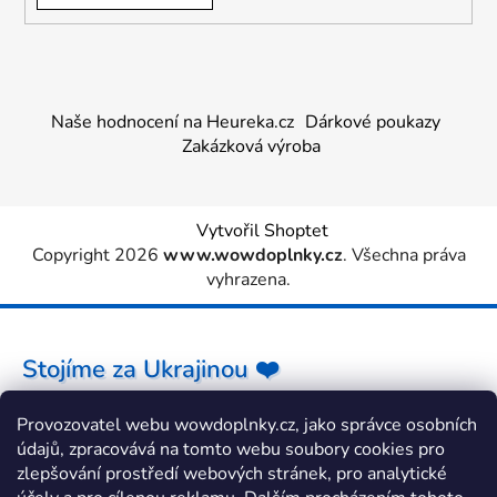
Naše hodnocení na Heureka.cz
Dárkové poukazy
Zakázková výroba
Vytvořil Shoptet
Copyright 2026
www.wowdoplnky.cz
. Všechna práva
vyhrazena.
Stojíme za Ukrajinou ❤️
Provozovatel webu wowdoplnky.cz, jako správce osobních
Jak a čím pomoci »
údajů, zpracovává na tomto webu soubory cookies pro
zlepšování prostředí webových stránek, pro analytické