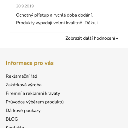
Hodnocení obchodu je 5 z 5 hvězdiček.
20.9.2019
Ochotný přístup a rychlá doba dodání.
Produkty vypadají velmi kvalitně. Děkuji
Zobrazit další hodnocení
Z
á
Informace pro vás
p
a
Reklamační řád
t
Zakázková výroba
í
Firemní a reklamní kravaty
Průvodce výběrem produktů
Dárkové poukazy
BLOG
Kontakty