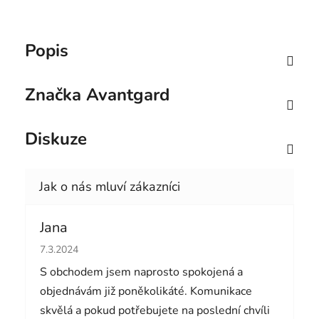
Popis
Značka
Avantgard
Diskuze
Jana
Hodnocení obchodu je 5 z 5 hvězdiček.
7.3.2024
S obchodem jsem naprosto spokojená a
objednávám již poněkolikáté. Komunikace
skvělá a pokud potřebujete na poslední chvíli