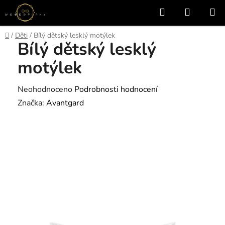
Přejít
Hledat
NÁKUP
na
KOŠÍK
obsah
Domů
/
Děti
/
Bílý dětský lesklý motýlek
Bílý dětský lesklý
motýlek
Průměrné
Neohodnoceno
Podrobnosti hodnocení
hodnocení
Značka:
Avantgard
produktu
je
0,0
z
5
hvězdiček.