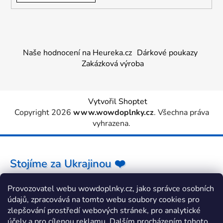
Naše hodnocení na Heureka.cz
Dárkové poukazy
Zakázková výroba
Vytvořil Shoptet
Copyright 2026
www.wowdoplnky.cz
. Všechna práva
vyhrazena.
Stojíme za Ukrajinou ❤️
Provozovatel webu wowdoplnky.cz, jako správce osobních
Jak a čím pomoci »
údajů, zpracovává na tomto webu soubory cookies pro
zlepšování prostředí webových stránek, pro analytické
účely a pro cílenou reklamu. Dalším procházením tohoto