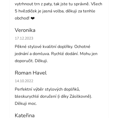
vytrhnout trn z paty, tak jste tu správně. Všech
5 hvězdiček je jasná volba, děkuji za tenhle
obchod! ❤️
Veronika
Hodnocení obchodu je 5 z 5 hvězdiček.
17.12.2023
Pěkné stylové kvalitní doplňky. Ochotné
jednání a domluva. Rychlé dodání. Mohu jen
doporučit. Děkuji.
Roman Havel
Hodnocení obchodu je 5 z 5 hvězdiček.
14.10.2022
Perfektní výběr stylových doplňků,
bleskurychlé doručení (i díky Zásilkovně).
Děkuji moc.
Kateřina