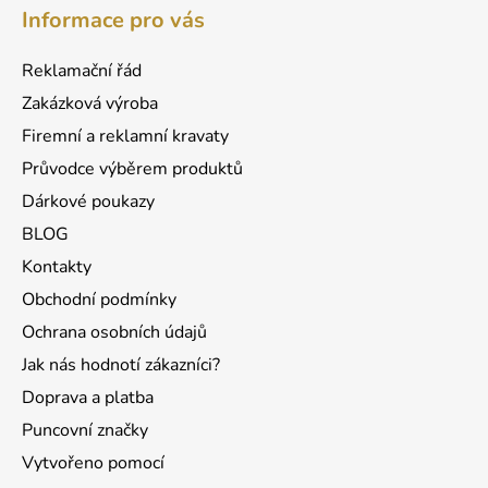
á
d
Informace pro vás
p
a
a
c
Reklamační řád
t
í
Zakázková výroba
p
í
r
Firemní a reklamní kravaty
v
Průvodce výběrem produktů
k
Dárkové poukazy
y
v
BLOG
ý
Kontakty
p
Obchodní podmínky
i
s
Ochrana osobních údajů
u
Jak nás hodnotí zákazníci?
Doprava a platba
Puncovní značky
Vytvořeno pomocí