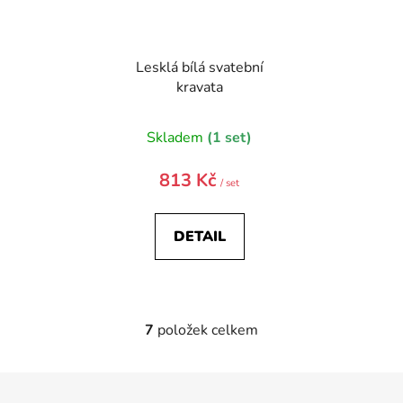
Lesklá bílá svatební
kravata
Skladem
(1 set)
813 Kč
/ set
DETAIL
7
položek celkem
O
v
l
Z
á