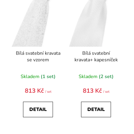
p
r
o
d
u
k
t
Bílá svatební kravata
Bílá svatební
ů
se vzorem
kravata+ kapesníček
Skladem
(1 set)
Skladem
(2 set)
813 Kč
813 Kč
/ set
/ set
DETAIL
DETAIL