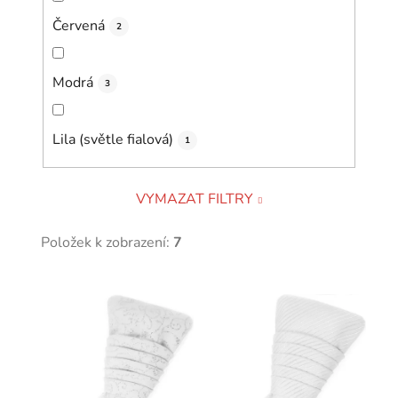
Červená
2
Modrá
3
Lila (světle fialová)
1
VYMAZAT FILTRY
Položek k zobrazení:
7
V
ý
p
i
s