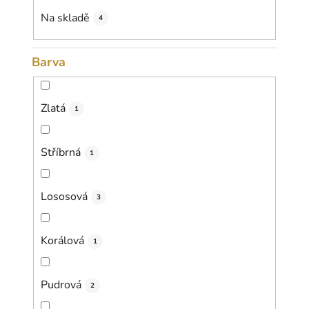
k
Na skladě
4
t
ů
Barva
Zlatá
1
Stříbrná
1
Lososová
3
Korálová
1
Pudrová
2