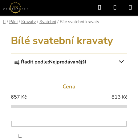
Přejít
Hledat
NÁKUP
na
KOŠÍK
obsah
Domů
/
Páni
/
Kravaty
/
Svatební
/
Bílé svatební kravaty
Bílé svatební kravaty
Ř
Řadit podle:
Nejprodávanější
a
z
e
Cena
n
í
657
Kč
813
Kč
p
r
o
d
u