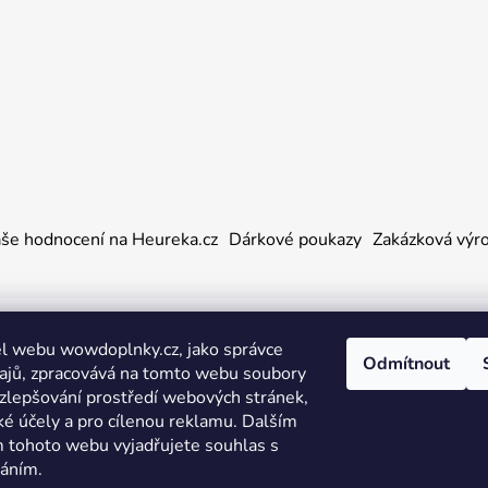
še hodnocení na Heureka.cz
Dárkové poukazy
Zakázková výr
a práva vyhrazena.
l webu wowdoplnky.cz, jako správce
Odmítnout
ajů, zpracovává na tomto webu soubory
 zlepšování prostředí webových stránek,
ké účely a pro cílenou reklamu. Dalším
 tohoto webu vyjadřujete souhlas s
váním.