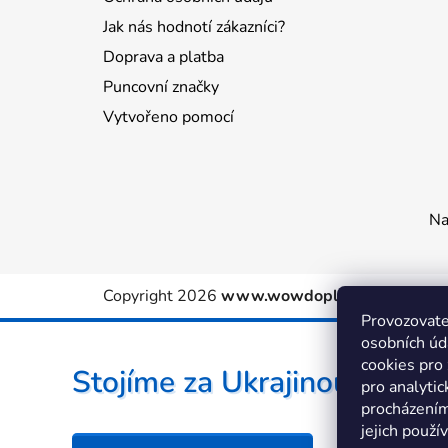
Jak nás hodnotí zákazníci?
Doprava a platba
Puncovní značky
Vytvořeno pomocí
Na
Copyright 2026
www.wowdoplnky.cz
. Všechn
Provozovate
osobních úd
cookies pro
Stojíme za Ukrajinou ❤️
pro analytic
procházením
jejich použí