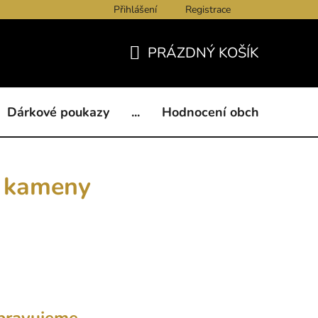
Přihlášení
Registrace
ukazy
BLOG
Kontakty
Obchodní podmínky
Och
PRÁZDNÝ KOŠÍK
NÁKUPNÍ
KOŠÍK
Dárkové poukazy
...
Hodnocení obchodu
B
i kameny
pravujeme.