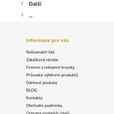
Další
...
Z
á
Informace pro vás
p
a
Reklamační řád
t
Zakázková výroba
í
Firemní a reklamní kravaty
Průvodce výběrem produktů
Dárkové poukazy
BLOG
Kontakty
Obchodní podmínky
Ochrana osobních údajů