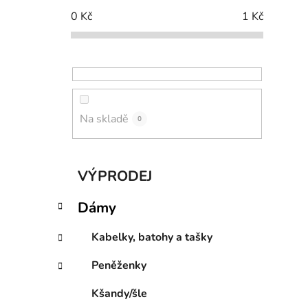
p
0
Kč
1
Kč
a
n
e
l
Na skladě
0
K
Přeskočit
VÝPRODEJ
a
kategorie
t
Dámy
e
g
Kabelky, batohy a tašky
o
r
Peněženky
i
e
Kšandy/šle