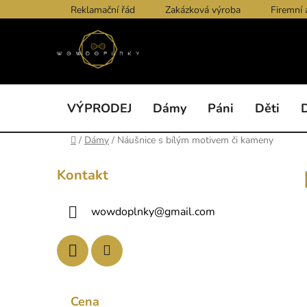
Přejít
Reklamační řád
Zakázková výroba
Firemní 
na
obsah
VÝPRODEJ
Dámy
Páni
Děti
Domů
/
Dámy
/
Náušnice s bílým motivem či kameny
P
Kontakt
o
s
wowdoplnky
@
gmail.com
t
r
a
n
n
Cena
í