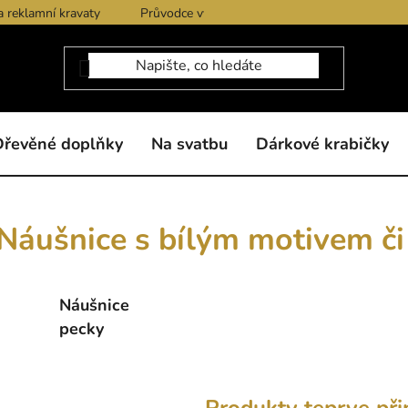
a reklamní kravaty
Průvodce výběrem produktů
Dárkové po
Dřevěné doplňky
Na svatbu
Dárkové krabičky
Náušnice s bílým motivem č
Náušnice
pecky
Produkty teprve při