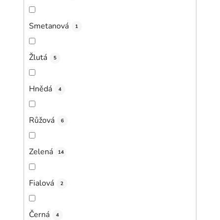
Smetanová
1
Žlutá
5
Hnědá
4
Růžová
6
Zelená
14
Fialová
2
Černá
4