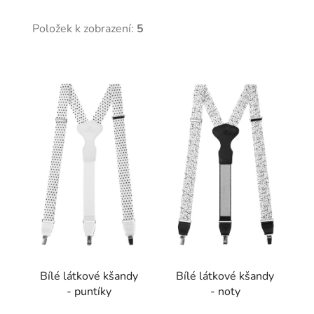
Položek k zobrazení:
5
V
ý
p
i
s
p
r
o
d
u
k
t
Bílé látkové kšandy
Bílé látkové kšandy
ů
- puntíky
- noty