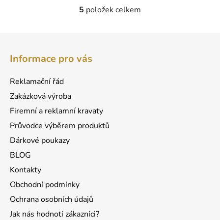
5
položek celkem
O
v
l
Z
á
á
d
Informace pro vás
p
a
a
c
Reklamační řád
t
í
Zakázková výroba
p
í
r
Firemní a reklamní kravaty
v
Průvodce výběrem produktů
k
Dárkové poukazy
y
v
BLOG
ý
Kontakty
p
Obchodní podmínky
i
s
Ochrana osobních údajů
u
Jak nás hodnotí zákazníci?