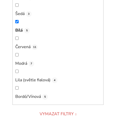
Šedá
3
Bílá
5
Červená
11
Modrá
7
Lila (světle fialová)
4
Bordó/Vínová
5
VYMAZAT FILTRY