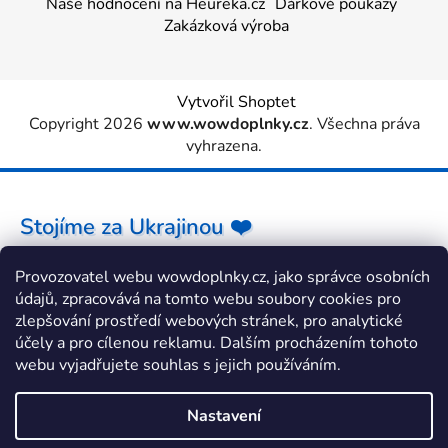
Naše hodnocení na Heureka.cz
Dárkové poukazy
Zakázková výroba
Vytvořil Shoptet
Copyright 2026
www.wowdoplnky.cz
. Všechna práva
vyhrazena.
Stojíme za Ukrajinou ❤️
Provozovatel webu wowdoplnky.cz, jako správce osobních
Jak a čím pomoci »
údajů, zpracovává na tomto webu soubory cookies pro
zlepšování prostředí webových stránek, pro analytické
účely a pro cílenou reklamu. Dalším procházením tohoto
webu vyjadřujete souhlas s jejich používáním.
Nastavení