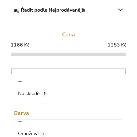
Ř
Řadit podle:
Nejprodávanější
a
z
e
Cena
n
í
1166
Kč
1283
Kč
p
r
o
d
u
k
Na skladě
5
t
ů
Barva
Oranžová
3