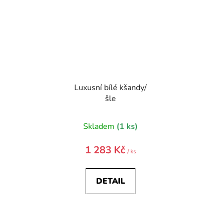
Luxusní bílé kšandy/
šle
Skladem
(1 ks)
1 283 Kč
/ ks
DETAIL