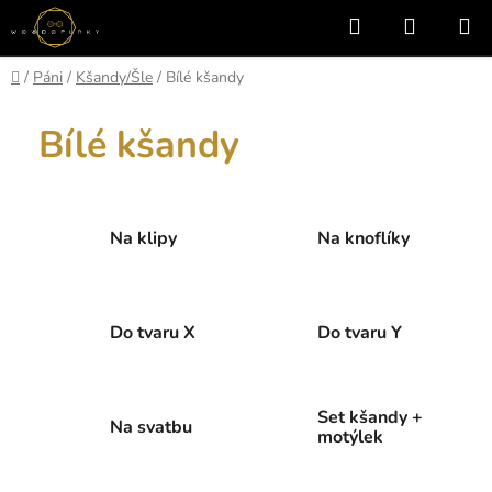
Přejít
Hledat
NÁKUP
na
KOŠÍK
obsah
Domů
/
Páni
/
Kšandy/Šle
/
Bílé kšandy
Bílé kšandy
Na klipy
Na knoflíky
Do tvaru X
Do tvaru Y
Set kšandy +
Na svatbu
motýlek