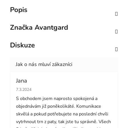
Popis
Značka
Avantgard
Diskuze
Jana
Hodnocení obchodu je 5 z 5 hvězdiček.
7.3.2024
S obchodem jsem naprosto spokojená a
objednávám již poněkolikáté. Komunikace
skvělá a pokud potřebujete na poslední chvíli
vytrhnout trn z paty, tak jste tu správně. Všech