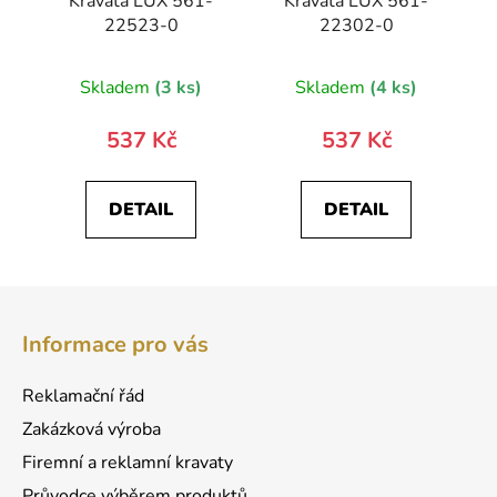
Kravata LUX 561-
Kravata LUX 561-
22523-0
22302-0
Skladem
(3 ks)
Skladem
(4 ks)
537 Kč
537 Kč
DETAIL
DETAIL
Z
á
Informace pro vás
p
a
Reklamační řád
t
Zakázková výroba
í
Firemní a reklamní kravaty
Průvodce výběrem produktů