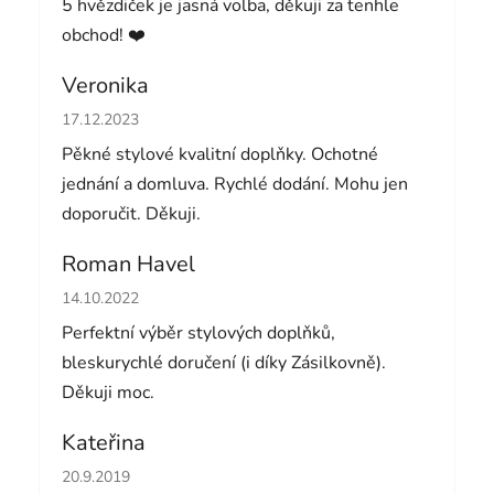
5 hvězdiček je jasná volba, děkuji za tenhle
obchod! ❤️
Veronika
Hodnocení obchodu je 5 z 5 hvězdiček.
17.12.2023
Pěkné stylové kvalitní doplňky. Ochotné
jednání a domluva. Rychlé dodání. Mohu jen
doporučit. Děkuji.
Roman Havel
Hodnocení obchodu je 5 z 5 hvězdiček.
14.10.2022
Perfektní výběr stylových doplňků,
bleskurychlé doručení (i díky Zásilkovně).
Děkuji moc.
Kateřina
Hodnocení obchodu je 5 z 5 hvězdiček.
20.9.2019