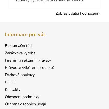
Produkty vypadají velmi kvalitně. Děkuji
Zobrazit další hodnocení
Z
á
Informace pro vás
p
a
Reklamační řád
t
Zakázková výroba
í
Firemní a reklamní kravaty
Průvodce výběrem produktů
Dárkové poukazy
BLOG
Kontakty
Obchodní podmínky
Ochrana osobních údajů