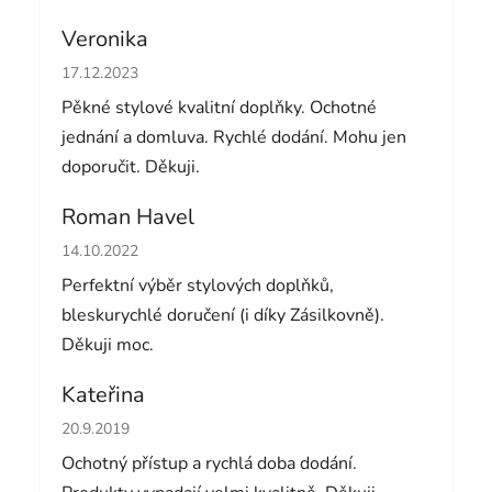
Veronika
Hodnocení obchodu je 5 z 5 hvězdiček.
17.12.2023
Pěkné stylové kvalitní doplňky. Ochotné
jednání a domluva. Rychlé dodání. Mohu jen
doporučit. Děkuji.
Roman Havel
Hodnocení obchodu je 5 z 5 hvězdiček.
14.10.2022
Perfektní výběr stylových doplňků,
bleskurychlé doručení (i díky Zásilkovně).
Děkuji moc.
Kateřina
Hodnocení obchodu je 5 z 5 hvězdiček.
20.9.2019
Ochotný přístup a rychlá doba dodání.