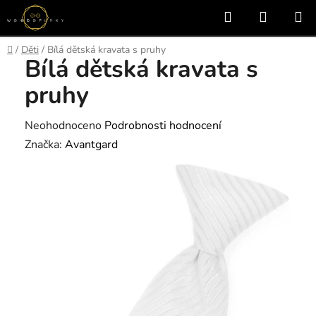
Přejít
Hledat
NÁKUP
na
KOŠÍK
obsah
Domů
/
Děti
/
Bílá dětská kravata s pruhy
Bílá dětská kravata s
pruhy
Průměrné
Neohodnoceno
Podrobnosti hodnocení
hodnocení
Značka:
Avantgard
produktu
je
0,0
z
5
hvězdiček.