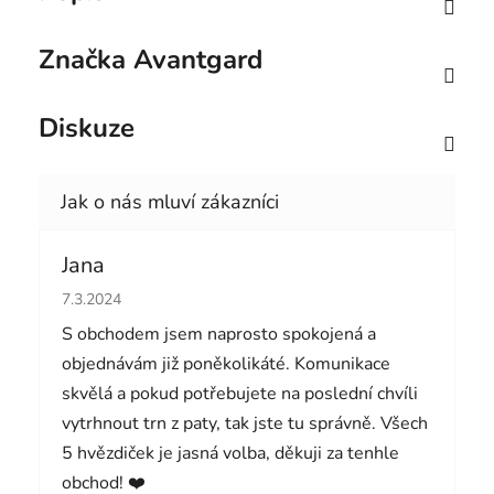
Značka
Avantgard
Diskuze
Jana
Hodnocení obchodu je 5 z 5 hvězdiček.
7.3.2024
S obchodem jsem naprosto spokojená a
objednávám již poněkolikáté. Komunikace
skvělá a pokud potřebujete na poslední chvíli
vytrhnout trn z paty, tak jste tu správně. Všech
5 hvězdiček je jasná volba, děkuji za tenhle
obchod! ❤️