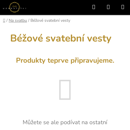
Přejít
Hledat
NÁKUP
na
KOŠÍK
obsah
Domů
/
Na svatbu
/
Béžové svatební vesty
Béžové svatební vesty
Produkty teprve připravujeme.
Můžete se ale podívat na ostatní