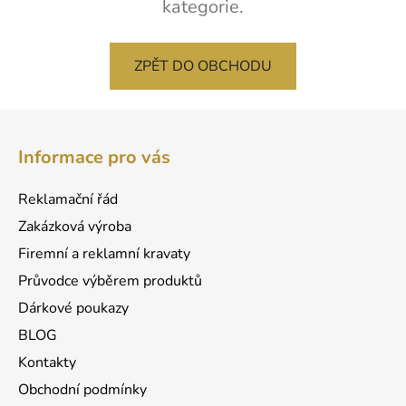
kategorie.
ZPĚT DO OBCHODU
Z
á
Informace pro vás
p
a
Reklamační řád
t
Zakázková výroba
í
Firemní a reklamní kravaty
Průvodce výběrem produktů
Dárkové poukazy
BLOG
Kontakty
Obchodní podmínky