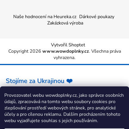
Naše hodnocení na Heureka.cz
Dárkové poukazy
Zakázková výroba
Vytvořil Shoptet
Copyright 2026
www.wowdoplnky.cz
. Všechna práva
vyhrazena.
Stojíme za Ukrajinou ❤️
Provozovatel webu wowdoplnky.cz, jako správce osobních
Jak a čím pomoci »
údajů, zpracovává na tomto webu soubory cookies pro
zlepšování prostředí webových stránek, pro analytické
účely a pro cílenou reklamu. Dalším procházením tohoto
webu vyjadřujete souhlas s jejich používáním.