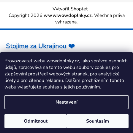
Vytvořil Shoptet
Copyright 2026
www.wowdoplnky.cz
. Všechna práva
vyhrazena.
Stojíme za Ukrajinou ❤️
Provozovatel webu wowdoplnky.cz, jako správce osobních
Jak a čím pomoci »
údajů, zpracovává na tomto webu soubory cookies pro
zlepšování prostředí webových stránek, pro analytické
účely a pro cílenou reklamu. Dalším procházením tohoto
webu vyjadřujete souhlas s jejich používáním.
Nastavení
Odmítnout
Souhlasím