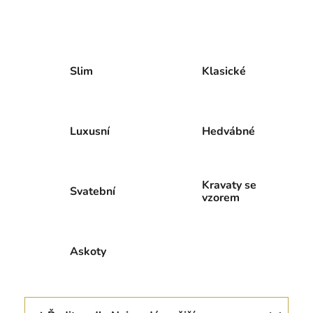
Slim
Klasické
Luxusní
Hedvábné
Kravaty se
Svatební
vzorem
Askoty
Ř