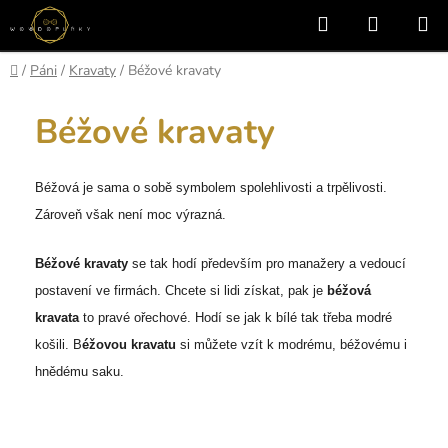
Přejít
Hledat
NÁKUP
na
KOŠÍK
obsah
Domů
/
Páni
/
Kravaty
/
Béžové kravaty
Béžové kravaty
Béžová je sama o sobě symbolem spolehlivosti a trpělivosti.
Zároveň však není moc výrazná.
Béžové kravaty
se tak hodí především pro manažery a vedoucí
postavení ve firmách. Chcete si lidi získat, pak je
béžová
kravata
to pravé ořechové. Hodí se jak k bílé tak třeba modré
košili. B
éžovou kravatu
si můžete vzít k modrému, béžovému i
hnědému saku.