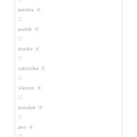
paisley
0
puntík
0
kostka
0
cyklistika
0
Vánoce
0
proužek
0
pes
0