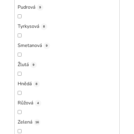
Pudrová
9
Tyrkysová
8
Smetanová
9
Žlutá
9
Hnědá
8
Růžová
4
Zelená
16