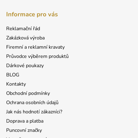
l
Z
á
á
d
Informace pro vás
p
a
a
c
Reklamační řád
t
í
Zakázková výroba
p
í
r
Firemní a reklamní kravaty
v
Průvodce výběrem produktů
k
Dárkové poukazy
y
v
BLOG
ý
Kontakty
p
Obchodní podmínky
i
s
Ochrana osobních údajů
u
Jak nás hodnotí zákazníci?
Doprava a platba
Puncovní značky