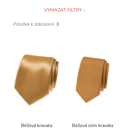
VYMAZAT FILTRY
Položek k zobrazení:
3
V
ý
p
i
s
p
r
o
d
u
k
t
Béžová kravata
Béžová slim kravata