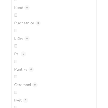
Koně
0
Plachetnice
0
Lišky
0
Psi
0
Puntíky
0
Ceremoni
0
květ
0