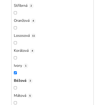
Stříbrná
2
Oranžová
4
Lososová
11
Korálová
4
Ivory
1
Béžová
3
Mátová
5