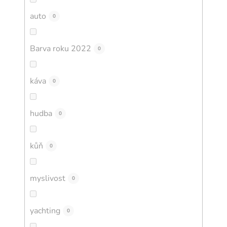
auto
0
Barva roku 2022
0
káva
0
hudba
0
kůň
0
myslivost
0
yachting
0