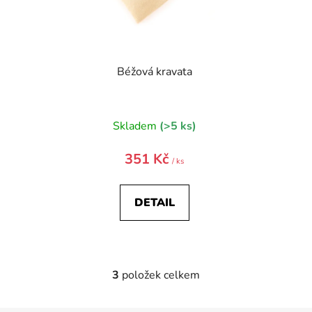
Béžová kravata
Skladem
(>5 ks)
351 Kč
/ ks
DETAIL
3
položek celkem
O
v