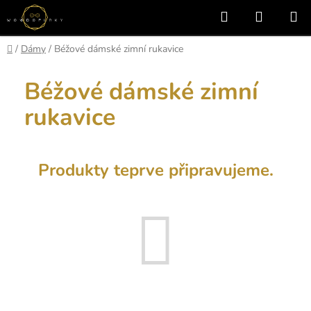
Přejít
Hledat
NÁKUP
na
KOŠÍK
obsah
Domů
/
Dámy
/
Béžové dámské zimní rukavice
Béžové dámské zimní
rukavice
Produkty teprve připravujeme.