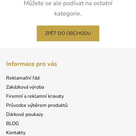
Můžete se ale podívat na ostatní
kategorie.
ZPĚT DO OBCHODU
Z
á
Informace pro vás
p
a
Reklamační řád
t
Zakázková výroba
í
Firemní a reklamní kravaty
Průvodce výběrem produktů
Dárkové poukazy
BLOG
Kontakty