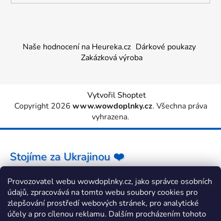
Naše hodnocení na Heureka.cz
Dárkové poukazy
Zakázková výroba
Vytvořil Shoptet
Copyright 2026
www.wowdoplnky.cz
. Všechna práva
vyhrazena.
Stojíme za Ukrajinou ❤️
Provozovatel webu wowdoplnky.cz, jako správce osobních
Jak a čím pomoci »
údajů, zpracovává na tomto webu soubory cookies pro
zlepšování prostředí webových stránek, pro analytické
účely a pro cílenou reklamu. Dalším procházením tohoto