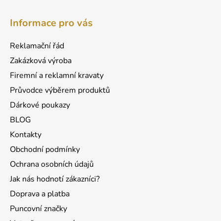
l
Z
á
á
d
Informace pro vás
p
a
a
c
Reklamační řád
t
í
Zakázková výroba
p
í
r
Firemní a reklamní kravaty
v
Průvodce výběrem produktů
k
Dárkové poukazy
y
v
BLOG
ý
Kontakty
p
Obchodní podmínky
i
s
Ochrana osobních údajů
u
Jak nás hodnotí zákazníci?
Doprava a platba
Puncovní značky