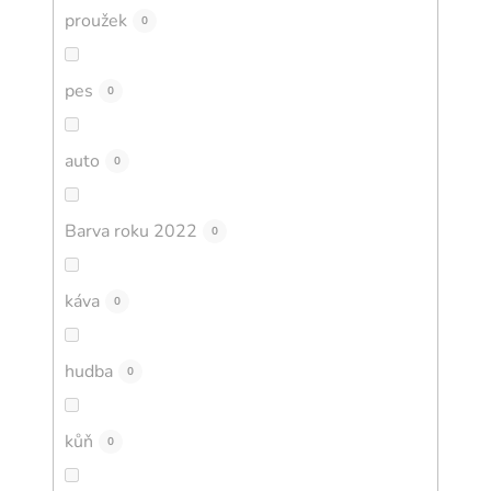
proužek
0
pes
0
auto
0
Barva roku 2022
0
káva
0
hudba
0
kůň
0