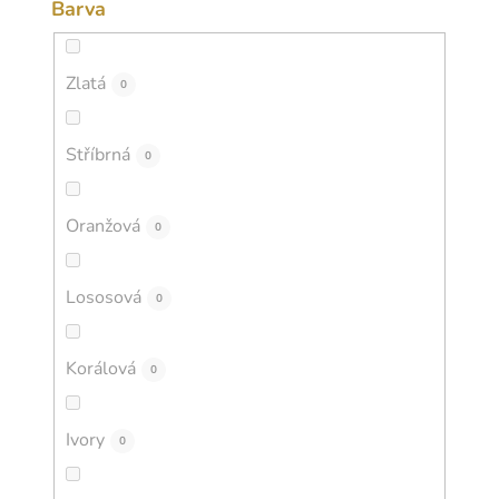
Barva
Zlatá
0
Stříbrná
0
Oranžová
0
Lososová
0
Korálová
0
Ivory
0