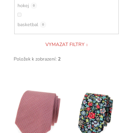
hokej
0
basketbal
0
VYMAZAT FILTRY
Položek k zobrazení:
2
V
ý
p
i
s
p
r
o