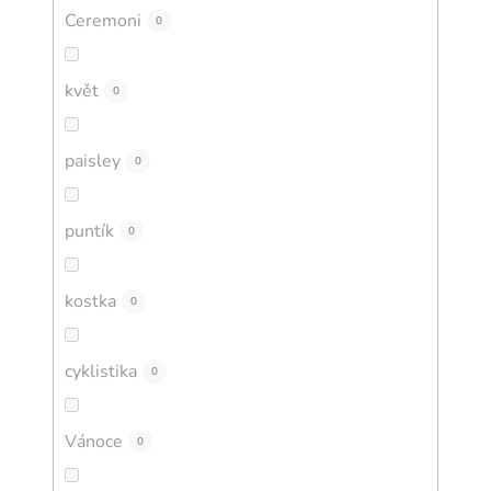
Ceremoni
0
květ
0
paisley
0
puntík
0
kostka
0
cyklistika
0
Vánoce
0