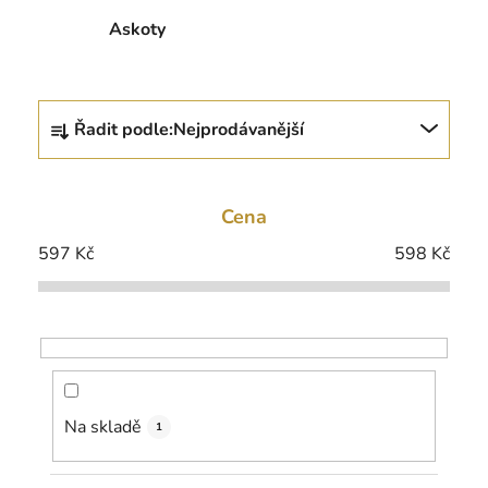
Askoty
Ř
Řadit podle:
Nejprodávanější
a
z
e
Cena
n
í
597
Kč
598
Kč
p
r
o
d
u
k
Na skladě
1
t
ů