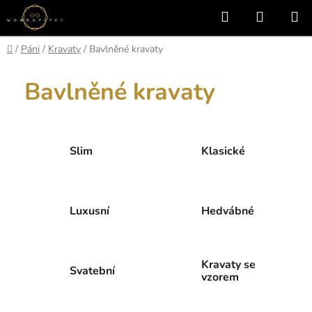
Přejít
Hledat
NÁKUP
na
KOŠÍK
obsah
Domů
/
Páni
/
Kravaty
/
Bavlněné kravaty
Bavlněné kravaty
Slim
Klasické
Luxusní
Hedvábné
Kravaty se
Svatební
vzorem