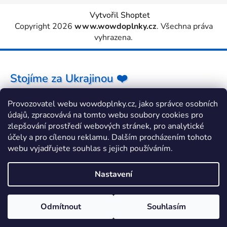
Vytvořil Shoptet
Copyright 2026
www.wowdoplnky.cz
. Všechna práva
vyhrazena.
Stojíme za Ukrajinou ❤️
Provozovatel webu wowdoplnky.cz, jako správce osobních
Jak a čím pomoci »
údajů, zpracovává na tomto webu soubory cookies pro
zlepšování prostředí webových stránek, pro analytické
účely a pro cílenou reklamu. Dalším procházením tohoto
webu vyjadřujete souhlas s jejich používáním.
Nastavení
Odmítnout
Souhlasím