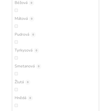
Béžová
0
Mátová
0
Pudrová
0
Tyrkysová
0
Smetanová
0
Žlutá
0
Hnědá
0