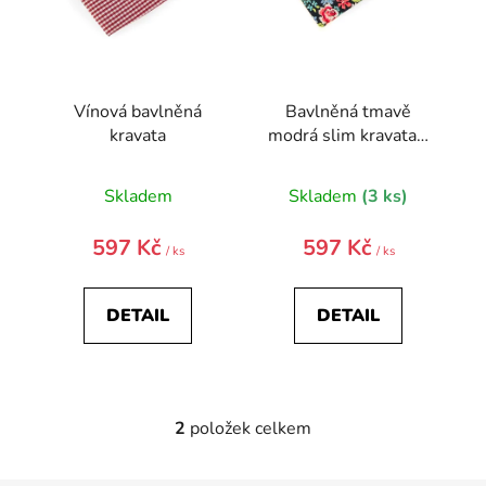
d
u
k
t
Vínová bavlněná
Bavlněná tmavě
ů
kravata
modrá slim kravata –
květiny
Skladem
Skladem
(3 ks)
597 Kč
597 Kč
/ ks
/ ks
DETAIL
DETAIL
2
položek celkem
O
v