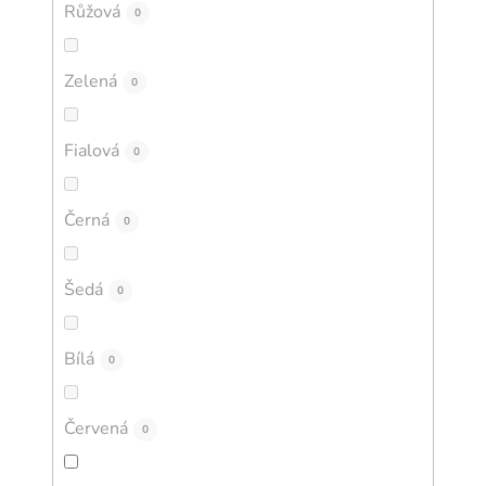
Růžová
0
Zelená
0
Fialová
0
Černá
0
Šedá
0
Bílá
0
Červená
0